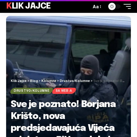
KLIK JAJCE
Aa
Klik Jajce
>
Blog
>
Kolumne
>
Drustvo/Kolumne
>
Sve je poznato! Borjana Krišto, nova predsjedavajuća Vijeća ministara BiH poslala je SIPA-i na provjeru imena svih ministara i zamjenika koji će činiti novu državnu vladu
DRUSTVO/KOLUMNE
SA WEB-A
Sve je poznato! Borjana
Krišto, nova
predsjedavajuća Vijeća