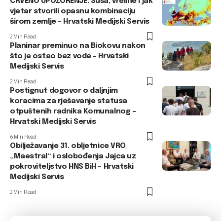
CRVENO UPOZORENJE: Suša, vreline i jak
vjetar stvorili opasnu kombinaciju
širom zemlje – Hrvatski Medijski Servis
2 Min Read
Planinar preminuo na Biokovu nakon
što je ostao bez vode – Hrvatski
Medijski Servis
2 Min Read
Postignut dogovor o daljnjim
koracima za rješavanje statusa
otpuštenih radnika Komunalnog –
Hrvatski Medijski Servis
6 Min Read
Obilježavanje 31. obljetnice VRO
„Maestral“ i oslobođenja Jajca uz
pokroviteljstvo HNS BiH – Hrvatski
Medijski Servis
2 Min Read