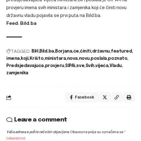
provjeru imena svih ministara i zamjenika koji će činiti novu
državnu vladu
pojavila se prvi puta na
Bild.ba
.
Feed: Bild.ba
TAGGED:
BiH
Bild.ba
Borjana
će
činiti
državnu
featured
imena
koji
Krišto
ministara
nova
novu
poslala
poznato
Predsjedavajuća
provjeru
SIPAi
sve
Svih
vijeća
Vladu
zamjenika
Facebook
Leave a comment
Vaša adresa e-pošte neće biti objavljena.
Obavezna polja su označena sa
*
(obavezno)