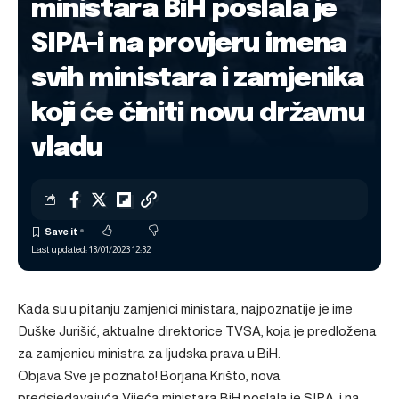
ministara BiH poslala je
SIPA-i na provjeru imena
svih ministara i zamjenika
koji će činiti novu državnu
vladu
Last updated: 13/01/2023 12:32
Kada su u pitanju zamjenici ministara, najpoznatije je ime
Duške Jurišić, aktualne direktorice TVSA, koja je predložena
za zamjenicu ministra za ljudska prava u BiH.
Objava
Sve je poznato! Borjana Krišto, nova
predsjedavajuća Vijeća ministara BiH poslala je SIPA-i na