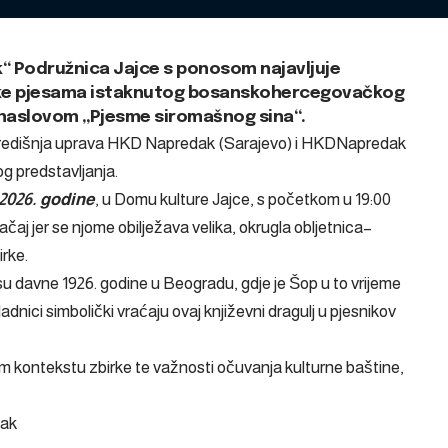
“ Podružnica Jajce s ponosom najavljuje
rke pjesama istaknutog bosanskohercegovačkog
dnaslovom „Pjesme siromašnog sina“.
Središnja uprava HKD Napredak (Sarajevo) i HKDNapredak
og predstavljanja.
a 2026. godine
, u Domu kulture Jajce, s početkom u 19:00
čaj jer se njome obilježava velika, okrugla obljetnica–
irke.
u davne 1926. godine u Beogradu, gdje je Šop u to vrijeme
dnici simbolički vraćaju ovaj književni dragulj u pjesnikov
nom kontekstu zbirke te važnosti očuvanja kulturne baštine,
dak