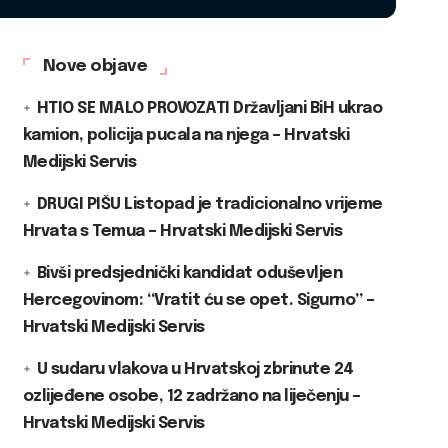
Nove objave
HTIO SE MALO PROVOZATI Državljani BiH ukrao
kamion, policija pucala na njega – Hrvatski
Medijski Servis
DRUGI PIŠU Listopad je tradicionalno vrijeme
Hrvata s Temua – Hrvatski Medijski Servis
Bivši predsjednički kandidat oduševljen
Hercegovinom: “Vratit ću se opet. Sigurno” –
Hrvatski Medijski Servis
U sudaru vlakova u Hrvatskoj zbrinute 24
ozlijeđene osobe, 12 zadržano na liječenju –
Hrvatski Medijski Servis