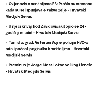
Cvijanović o sankcijama RS: Prošla su vremena
kada su se ispunjavale takve želje – Hrvatski
Medijski Servis
U rijeci Krivaji kod Zavidovića utopio se 24-
godišnji mladić – Hrvatski Medijski Servis
Tomislavgrad: Veterani Vojne policije HVO-a
odali počast poginulim braniteljima – Hrvatski
Medijski Servis
Preminuo je Jorge Messi, otac velikog Lionela
– Hrvatski Medijski Servis