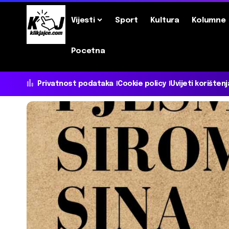
Vijesti
Sport
Kultura
Kolumne
Pocetna
Privatnost podataka
Cookie policy
Uvijeti korištenj