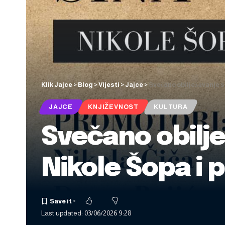
Klik Jajce
>
Blog
>
Vijesti
>
Jajce
>
Svečano obilježavanje s
JAJCE
KNJIŽEVNOST
KULTURA
Svečano obilje
Nikole Šopa i 
Last updated: 03/06/2026 9:28