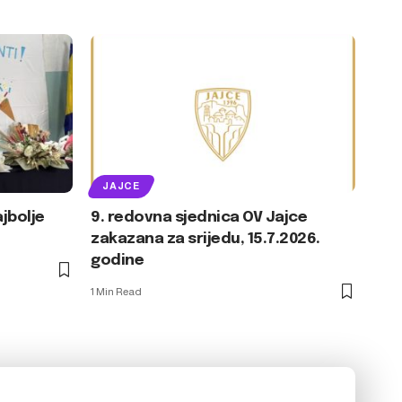
JAJCE
jbolje
9. redovna sjednica OV Jajce
zakazana za srijedu, 15.7.2026.
godine
1 Min Read