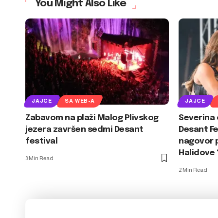
You Might Also Like
JAJCE
SA WEB-A
JAJCE
Zabavom na plaži Malog Plivskog
Severina 
jezera završen sedmi Desant
Desant Fe
festival
nagovor p
Halidove “
3 Min Read
2 Min Read