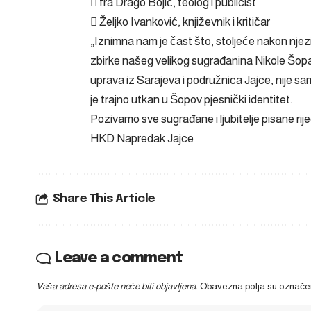
 fra Drago Bojić, teolog i publicist
 Željko Ivanković, književnik i kritičar
„Iznimna nam je čast što, stoljeće nakon nje
zbirke našeg velikog sugrađanina Nikole Šopa.
uprava iz Sarajeva i podružnica Jajce, nije sam
je trajno utkan u Šopov pjesnički identitet.
Pozivamo sve sugrađane i ljubitelje pisane rij
HKD Napredak Jajce
Share This Article
Leave a comment
Vaša adresa e-pošte neće biti objavljena.
Obavezna polja su označ