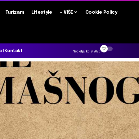
Turizam
Lifestyle
+ VIŠE
Cookie Policy
a
Kontakt
Nedjelja, kol 9, 2026