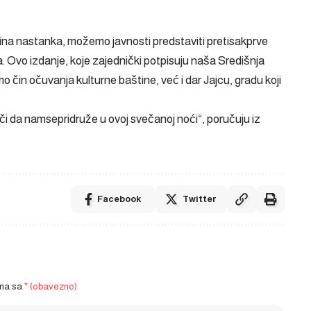
zina nastanka, možemo javnosti predstaviti pretisakprve
 Ovo izdanje, koje zajednički potpisuju naša Središnja
o čin očuvanja kulturne baštine, već i dar Jajcu, gradu koji
eči da namsepridruže u ovoj svečanoj noći“, poručuju iz
Facebook
Twitter
ena sa
* (obavezno)