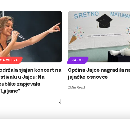
SA WEB-A
JAJCE
održala sjajan koncert na
Općina Jajce nagradila na
stivalu u Jajcu: Na
jajačke osnovce
ublike zapjevala
2 Min Read
Ljiljane”