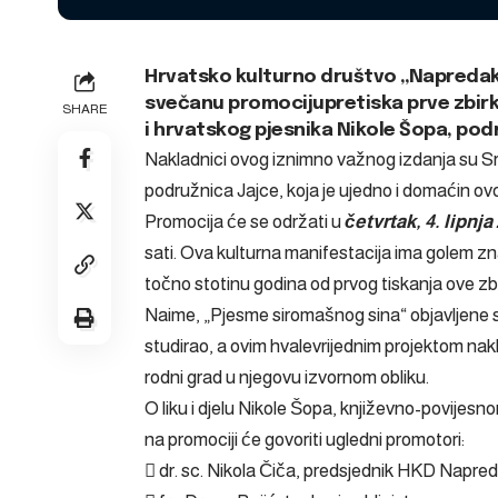
Hrvatsko kulturno društvo „Napredak
svečanu promocijupretiska prve zbi
SHARE
i hrvatskog pjesnika Nikole Šopa, po
Nakladnici ovog iznimno važnog izdanja su 
podružnica Jajce, koja je ujedno i domaćin ov
Promocija će se održati u
četvrtak, 4. lipnj
sati. Ova kulturna manifestacija ima golem zna
točno stotinu godina od prvog tiskanja ove zb
Naime, „Pjesme siromašnog sina“ objavljene s
studirao, a ovim hvalevrijednim projektom nakla
rodni grad u njegovu izvornom obliku.
O liku i djelu Nikole Šopa, književno-povijes
na promociji će govoriti ugledni promotori:
 dr. sc. Nikola Čiča, predsjednik HKD Napre