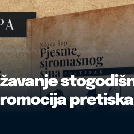
togodišnjice zbirke Nikole Šopa i promocija pretiska u Jajcu
žavanje stogodišn
promocija pretiska