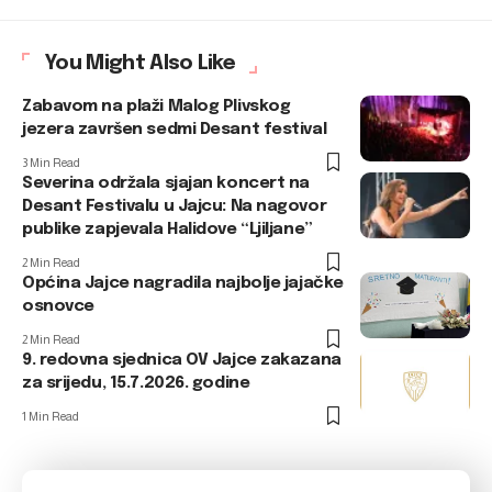
You Might Also Like
Zabavom na plaži Malog Plivskog
jezera završen sedmi Desant festival
3 Min Read
Severina održala sjajan koncert na
Desant Festivalu u Jajcu: Na nagovor
publike zapjevala Halidove “Ljiljane”
2 Min Read
Općina Jajce nagradila najbolje jajačke
osnovce
2 Min Read
9. redovna sjednica OV Jajce zakazana
za srijedu, 15.7.2026. godine
1 Min Read