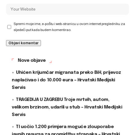
Spremi moje ime, e-poštu i web-stranicu u ovom internet pregledniku za
sljedeći put kada budem komentirao.
Nove objave
Uhićen krijumčar migranata preko BiH, prijevoz
naplaćivao i do 10.000 eura – Hrvatski Medijski
Servis
TRAGEDIJA U ZAGREBU Troje mrtvih, autom,
velikom brzinom, udarili u stub – Hrvatski Medijski
Servis
TI uočio 1.200 primjera moguće zlouporabe
javnih resursa za promidžbu stranaka – Hrvatski