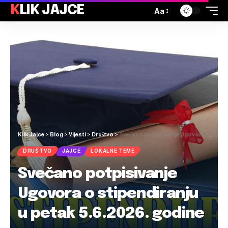
KLIK JAJCE
Aa
Klik Jajce
>
Blog
>
Vijesti
>
Društvo
>
Svečano potpisivanje Ugovora o stipendiranju u petak 5.6.2026. godine
DRUŠTVO
JAJCE
LOKALNE TEME
Svečano potpisivanje
Ugovora o stipendiranju
u petak 5.6.2026. godine