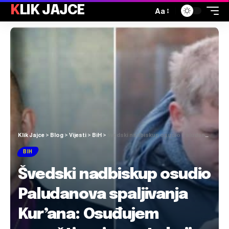
KLIK JAJCE
Aa
Klik Jajce
>
Blog
>
Vijesti
>
BiH
>
Švedski nadbiskup osudio Paludanova spaljivanja Kur’ana: Osuđujem nepoštivanje svete knjige moje muslimanske braće
BIH
Švedski nadbiskup osudio
Paludanova spaljivanja
Kur’ana: Osuđujem