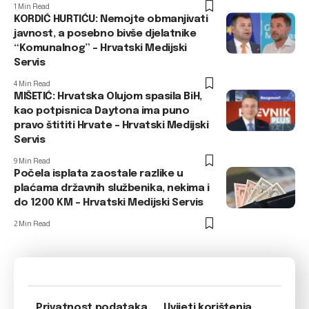
1 Min Read
KORDIĆ HURTIĆU: Nemojte obmanjivati
javnost, a posebno bivše djelatnike
“Komunalnog” – Hrvatski Medijski
Servis
4 Min Read
MIŠETIĆ: Hrvatska Olujom spasila BiH,
kao potpisnica Daytona ima puno
pravo štititi Hrvate – Hrvatski Medijski
Servis
9 Min Read
Počela isplata zaostale razlike u
plaćama državnih službenika, nekima i
do 1200 KM – Hrvatski Medijski Servis
2 Min Read
Privatnost podataka
Uvijeti korištenja