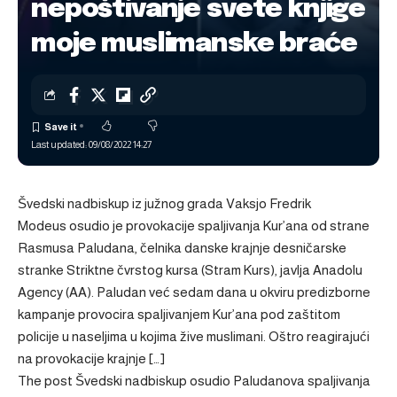
nepoštivanje svete knjige
moje muslimanske braće
Last updated: 09/08/2022 14:27
Švedski nadbiskup iz južnog grada Vaksjo Fredrik
Modeus osudio je provokacije spaljivanja Kur’ana od strane
Rasmusa Paludana, čelnika danske krajnje desničarske
stranke Striktne čvrstog kursa (Stram Kurs), javlja Anadolu
Agency (AA). Paludan već sedam dana u okviru predizborne
kampanje provocira spaljivanjem Kur’ana pod zaštitom
policije u naseljima u kojima žive muslimani. Oštro reagirajući
na provokacije krajnje […]
The post
Švedski nadbiskup osudio Paludanova spaljivanja