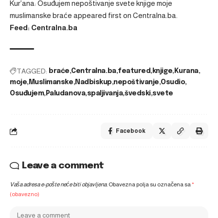
Kur’ana: Osuđujem nepoštivanje svete knjige moje
muslimanske braće
appeared first on
Centralna.ba
.
Feed: Centralna.ba
TAGGED:
braće
Centralna.ba
featured
knjige
Kurana
moje
Muslimanske
Nadbiskup
nepoštivanje
Osudio
Osuđujem
Paludanova
spaljivanja
švedski
svete
Facebook
Leave a comment
Vaša adresa e-pošte neće biti objavljena.
Obavezna polja su označena sa
*
(obavezno)