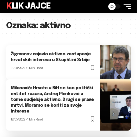
KLIK JAJCE
Oznaka:
aktivno
Žigmanov najavio aktivno zastupanje
hrvatskih interesa u Skupštini Srbije
01/08/2022
1 Min Read
Milanović: Hrvate u BiH se kao politički
entitet razara, Andrej Plenković u
tome sudjeluje aktivno. Drugi se prave
mrtvi. Moramo se boriti za svoje
interese
18/05/2022
1 Min Read