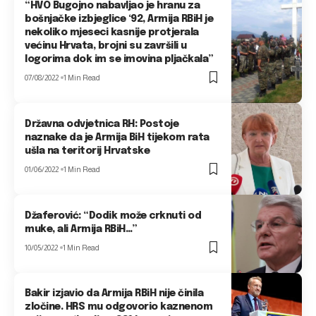
“HVO Bugojno nabavljao je hranu za
bošnjačke izbjeglice ‘92, Armija RBiH je
nekoliko mjeseci kasnije protjerala
većinu Hrvata, brojni su završili u
logorima dok im se imovina pljačkala”
07/08/2022
1 Min Read
Državna odvjetnica RH: Postoje
naznake da je Armija BiH tijekom rata
ušla na teritorij Hrvatske
01/06/2022
1 Min Read
Džaferović: “Dodik može crknuti od
muke, ali Armija RBiH…”
10/05/2022
1 Min Read
Bakir izjavio da Armija RBiH nije činila
zločine. HRS mu odgovorio kaznenom