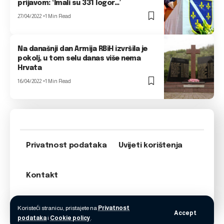
prijavom: ‘Imali su 331 logor…’
27/04/2022
1 Min Read
Na današnji dan Armija RBiH izvršila je
pokolj, u tom selu danas više nema
Hrvata
16/04/2022
1 Min Read
Privatnost podataka
Uvijeti korištenja
Kontakt
Koristeći stranicu, pristajete na
Privatnost
Accept
podataka
i
Cookie policy
.