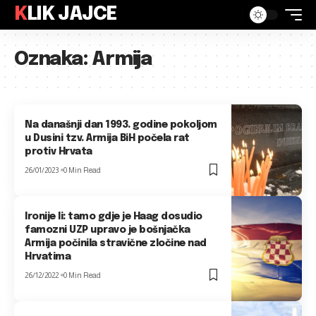
KLIK JAJCE
Oznaka:
Armija
Na današnji dan 1993. godine pokoljom
u Dusini tzv. Armija BiH počela rat
protiv Hrvata
26/01/2023
0 Min Read
Ironije li: tamo gdje je Haag dosudio
famozni UZP upravo je bošnjačka
Armija počinila stravične zločine nad
Hrvatima
26/12/2022
0 Min Read