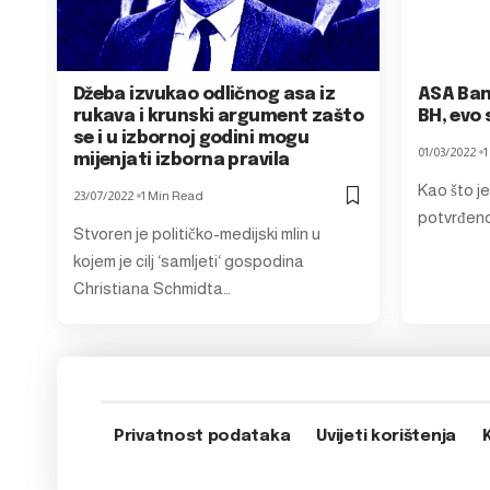
Džeba izvukao odličnog asa iz
ASA Ban
rukava i krunski argument zašto
BH, evo 
se i u izbornoj godini mogu
01/03/2022
1
mijenjati izborna pravila
Kao što je
23/07/2022
1 Min Read
potvrđeno
Stvoren je političko-medijski mlin u
kojem je cilj ‘samljeti‘ gospodina
Christiana Schmidta…
Privatnost podataka
Uvijeti korištenja