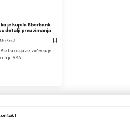
ka je kupila Sberbank
su detalji preuzimanja
 Min Read
 Klix.ba i najavio, večeras je
 da je ASA…
Kontakt