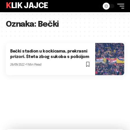
KLIK JAJCE
Oznaka:
Bečki
Bečki stadion u kockicama, prekrasni
prizori. Šteta zbog sukoba s policijom
26/09/2022
1 Min Read