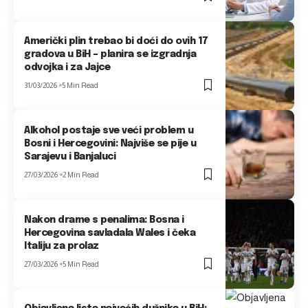
Američki plin trebao bi doći do ovih 17
gradova u BiH – planira se izgradnja
odvojka i za Jajce
31/03/2026
5 Min Read
Alkohol postaje sve veći problem u
Bosni i Hercegovini: Najviše se pije u
Sarajevu i Banjaluci
27/03/2026
2 Min Read
Nakon drame s penalima: Bosna i
Hercegovina savladala Wales i čeka
Italiju za prolaz
27/03/2026
5 Min Read