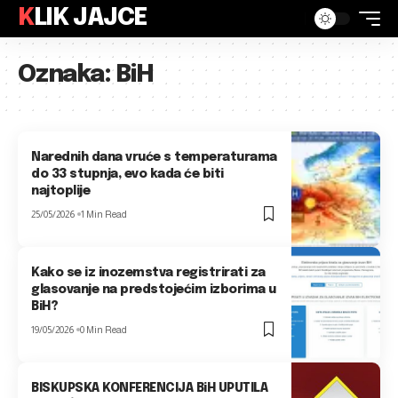
KLIK JAJCE
Oznaka:
BiH
Narednih dana vruće s temperaturama
do 33 stupnja, evo kada će biti
najtoplije
25/05/2026
1 Min Read
Kako se iz inozemstva registrirati za
glasovanje na predstojećim izborima u
BiH?
19/05/2026
0 Min Read
BISKUPSKA KONFERENCIJA BiH UPUTILA