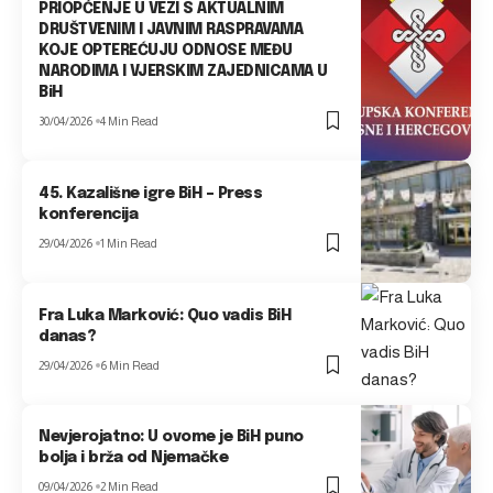
PRIOPĆENJE U VEZI S AKTUALNIM
DRUŠTVENIM I JAVNIM RASPRAVAMA
KOJE OPTEREĆUJU ODNOSE MEĐU
NARODIMA I VJERSKIM ZAJEDNICAMA U
BiH
30/04/2026
4 Min Read
45. Kazališne igre BiH – Press
konferencija
29/04/2026
1 Min Read
Fra Luka Marković: Quo vadis BiH
danas?
29/04/2026
6 Min Read
Nevjerojatno: U ovome je BiH puno
bolja i brža od Njemačke
09/04/2026
2 Min Read