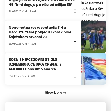
Objavljena lista najvećih dužnika u BiH:
49 firmi duguje po više od milijun KM
26/03/2026
4 Min Read
Nogometna rezrezentacija BiH u
Cardiffu traže pobjedu i korak bliže
Svjetskom prvenstvu
26/03/2026
2 Min Read
BOSNI I HERCEGOVINI STIGLO
UZNEMIRUJUĆE UPOZORENJE IZ
AMERIKE! Donosimo sadržaj
24/03/2026
5 Min Read
Show More