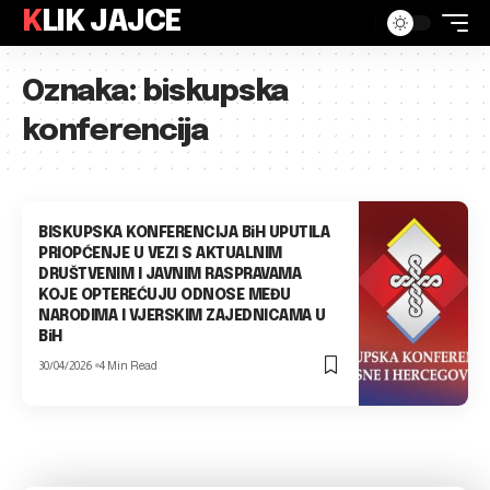
KLIK JAJCE
Oznaka:
biskupska
konferencija
BISKUPSKA KONFERENCIJA BiH UPUTILA
PRIOPĆENJE U VEZI S AKTUALNIM
DRUŠTVENIM I JAVNIM RASPRAVAMA
KOJE OPTEREĆUJU ODNOSE MEĐU
NARODIMA I VJERSKIM ZAJEDNICAMA U
BiH
30/04/2026
4 Min Read