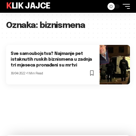
KLIK JAJCE
Oznaka:
biznismena
Sve samoubojstva? Najmanje pet
istaknutih ruskih biznismena u zadnja
tri mjeseca pronađeni su mrtvi
30/04/2022
1 Min Read