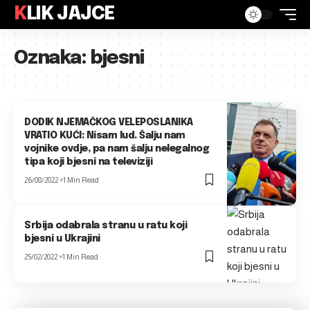
KLIK JAJCE
Oznaka:
bjesni
DODIK NJEMAČKOG VELEPOSLANIKA
VRATIO KUĆI: Nisam lud. Šalju nam
vojnike ovdje, pa nam šalju nelegalnog
tipa koji bjesni na televiziji
26/08/2022
1 Min Read
Srbija odabrala stranu u ratu koji
bjesni u Ukrajini
25/02/2022
1 Min Read