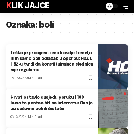
KLIK JAJCE
Oznaka:
boli
Teško je procijeniti ima li ovdje temelja
ili ih samo boli odlazak u oporbu: HDZ u
HBŽ-u tvrdi da konstituirajuća sjednica
nije regularna
15/11/2022
0 Min Read
Hrvat ostavio susjedu poruku i 100
kuna te postao hit na internetu: Ovo je
za duševne boli ili čistača
01/10/2022
1 Min Read