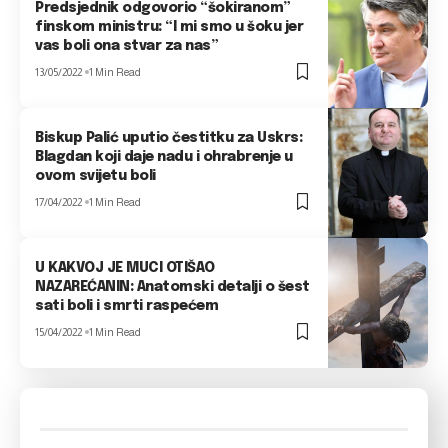
Predsjednik odgovorio “šokiranom”
finskom ministru: “I mi smo u šoku jer
vas boli ona stvar za nas”
13/05/2022
1 Min Read
Biskup Palić uputio čestitku za Uskrs:
Blagdan koji daje nadu i ohrabrenje u
ovom svijetu boli
17/04/2022
1 Min Read
U KAKVOJ JE MUCI OTIŠAO
NAZAREĆANIN: Anatomski detalji o šest
sati boli i smrti raspećem
15/04/2022
1 Min Read