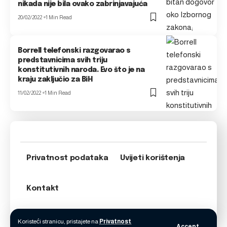
nikada nije bila ovako zabrinjavajuća
20/02/2022
1 Min Read
Borrell telefonski razgovarao s
predstavnicima svih triju
konstitutivnih naroda. Evo što je na
kraju zaključio za BiH
11/02/2022
1 Min Read
Privatnost podataka
Uvijeti korištenja
Kontakt
Koristeći stranicu, pristajete na
Privatnost
Accept