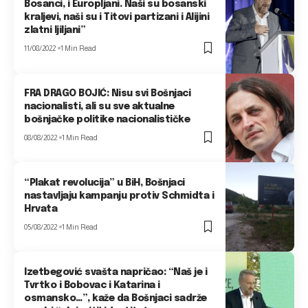
Bosanci, i Europljani. Naši su bosanski
kraljevi, naši su i Titovi partizani i Alijini
zlatni ljiljani”
11/08/2022
1 Min Read
FRA DRAGO BOJIĆ: Nisu svi Bošnjaci
nacionalisti, ali su sve aktualne
bošnjačke politike nacionalističke
08/08/2022
1 Min Read
“Plakat revolucija” u BiH, Bošnjaci
nastavljaju kampanju protiv Schmidta i
Hrvata
05/08/2022
1 Min Read
Izetbegović svašta napričao: “Naš je i
Tvrtko i Bobovac i Katarina i
osmansko…”, kaže da Bošnjaci sadrže