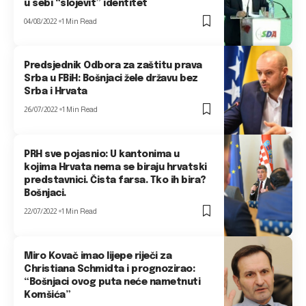
u sebi “slojevit” identitet
04/08/2022
1 Min Read
Predsjednik Odbora za zaštitu prava
Srba u FBiH: Bošnjaci žele državu bez
Srba i Hrvata
26/07/2022
1 Min Read
PRH sve pojasnio: U kantonima u
kojima Hrvata nema se biraju hrvatski
predstavnici. Čista farsa. Tko ih bira?
Bošnjaci.
22/07/2022
1 Min Read
Miro Kovač imao lijepe riječi za
Christiana Schmidta i prognozirao:
“Bošnjaci ovog puta neće nametnuti
Komšića”