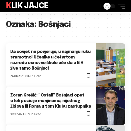
KLIK JAJCE
Oznaka:
Bošnjaci
Da čovjek ne povjeruje, u najmanju ruku
sramotno! Učenike u četvrtom
razredu osnovne škole uče da u BiH
žive samo Bošnjaci
24/01/2023
0 Min Read
Zoran Krešić: ”Ostali” Bošnjaci opet
oteli pozicije manjinama, nijednog
Židova ili Roma u tom Klubu zastupnika
10/01/2023
0 Min Read