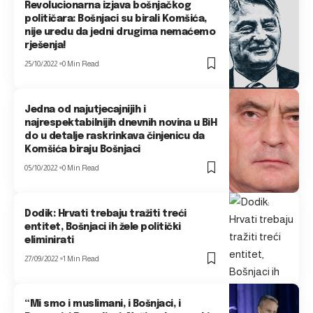
Revolucionarna izjava bošnjačkog
političara: Bošnjaci su birali Komšića,
nije uredu da jedni drugima nemaćemo
rješenja!
25/10/2022
0 Min Read
Jedna od najutjecajnijih i
najrespektabilnijih dnevnih novina u BiH
do u detalje raskrinkava činjenicu da
Komšića biraju Bošnjaci
05/10/2022
0 Min Read
Dodik: Hrvati trebaju tražiti treći
entitet, Bošnjaci ih žele politički
eliminirati
27/09/2022
1 Min Read
“Mi smo i muslimani, i Bošnjaci, i