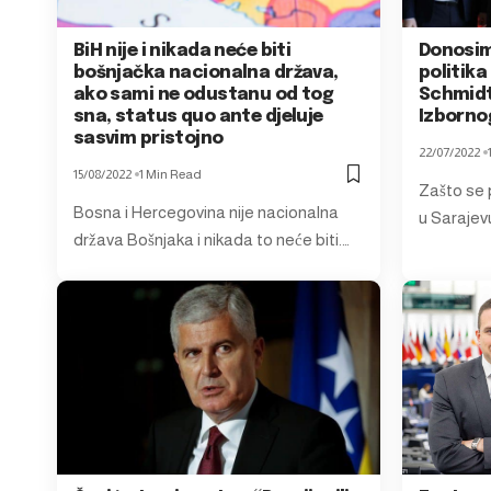
BiH nije i nikada neće biti
Donosim
bošnjačka nacionalna država,
politika
ako sami ne odustanu od tog
Schmidt
sna, status quo ante djeluje
Izborno
sasvim pristojno
22/07/2022
15/08/2022
1 Min Read
Zašto se 
Bosna i Hercegovina nije nacionalna
u Sarajevu
država Bošnjaka i nikada to neće biti.…