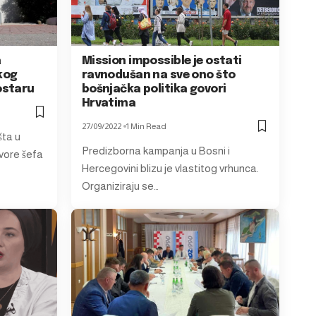
a
Mission impossible je ostati
kog
ravnodušan na sve ono što
ostaru
bošnjačka politika govori
Hrvatima
27/09/2022
1 Min Read
šta u
Predizborna kampanja u Bosni i
vore šefa
Hercegovini blizu je vlastitog vrhunca.
Organiziraju se…