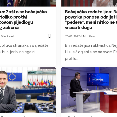
o: Zašto se bošnjačka
Bošnjačka redateljica: 
 toliko protivi
povorka ponosa odnijeti
ovom pijedlogu
“pedere”, meni nitko ne 
g zakona
vraćati dugu
1 Min Read
26/06/2022
1 Min Read
politika stranaka sa sjedištem
Bh. redateljica i aktivistica Ne
 buni jer bi nelegalni…
Hulusić oglasila se na svom 
profilu…