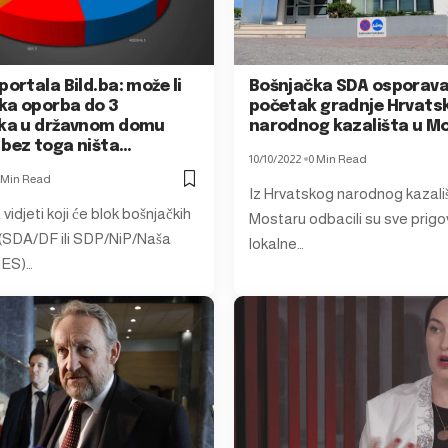
portala Bild.ba: može li
Bošnjačka SDA osporav
ka oporba do 3
početak gradnje Hrvats
ika u državnom domu
narodnog kazališta u M
 bez toga ništa…
10/10/2022
0 Min Read
 Min Read
Iz Hrvatskog narodnog kazali
vidjeti koji će blok bošnjačkih
Mostaru odbacili su sve prigo
(SDA/DF ili SDP/NiP/Naša
lokalne…
NES)…