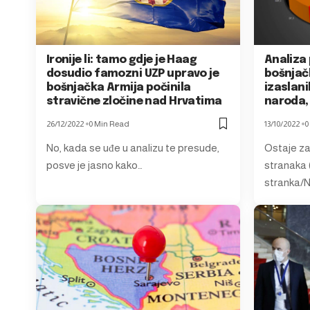
Ironije li: tamo gdje je Haag
Analiza 
dosudio famozni UZP upravo je
bošnjač
bošnjačka Armija počinila
izaslan
stravične zločine nad Hrvatima
naroda,
26/12/2022
0 Min Read
13/10/2022
0
No, kada se uđe u analizu te presude,
Ostaje za 
posve je jasno kako…
stranaka 
stranka/