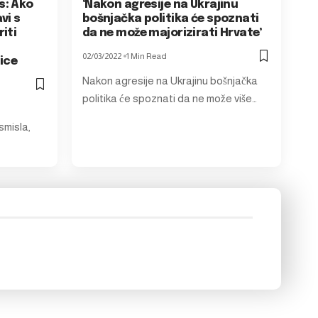
s: Ako
‘Nakon agresije na Ukrajinu
vi s
bošnjačka politika će spoznati
iti
da ne može majorizirati Hrvate’
02/03/2022
1 Min Read
ice
Nakon agresije na Ukrajinu bošnjačka
politika će spoznati da ne može više…
smisla,