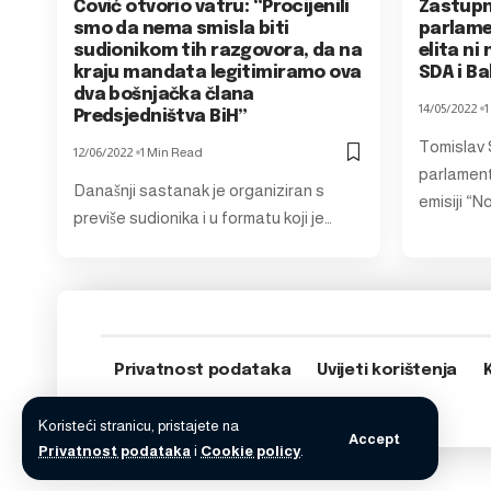
Čović otvorio vatru: “Procijenili
Zastupn
smo da nema smisla biti
parlame
sudionikom tih razgovora, da na
elita ni
kraju mandata legitimiramo ova
SDA i Ba
dva bošnjačka člana
14/05/2022
1
Predsjedništva BiH”
Tomislav 
12/06/2022
1 Min Read
parlament
Današnji sastanak je organiziran s
emisiji “N
previše sudionika i u formatu koji je…
Privatnost podataka
Uvijeti korištenja
Koristeći stranicu, pristajete na
Accept
Privatnost podataka
i
Cookie policy
.