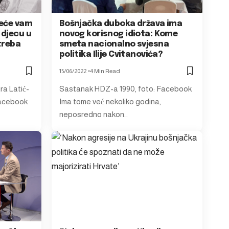
Neće vam
Bošnjačka duboka država ima
 djecu u
novog korisnog idiota: Kome
treba
smeta nacionalno svjesna
politika Ilije Cvitanovića?
15/06/2022
4 Min Read
jra Latić-
Sastanak HDZ-a 1990, foto: Facebook
Facebook
Ima tome već nekoliko godina,
neposredno nakon…