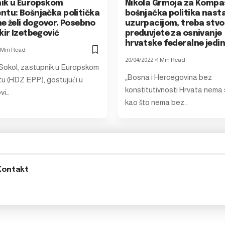
ik u Europskom
Nikola Grmoja za Kompa
ntu: Bošnjačka politička
bošnjačka politika nasta
 ne želi dogovor. Posebno
uzurpacijom, treba stvor
kir Izetbegović
preduvjete za osnivanje
hrvatske federalne jedin
 Min Read
20/04/2022
1 Min Read
Sokol, zastupnik u Europskom
„Bosna i Hercegovina bez
u (HDZ EPP), gostujući u
konstitutivnosti Hrvata nema 
ovi…
kao što nema bez…
Kontakt