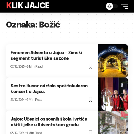
KLIK JAJCE
Oznaka:
Božić
Fenomen Adventa u Jajcu – Zimski
segment turističke sezone
07/12/2025
6 Min Read
Sestre Husar održale spektakularan
koncert u Jajcu.
23/12/2024
2 Min Read
Jajce: Učenici osnovnih škola i vrtića
okitili jelke u Adventskom gradu
05/12/2024
1 Min Read