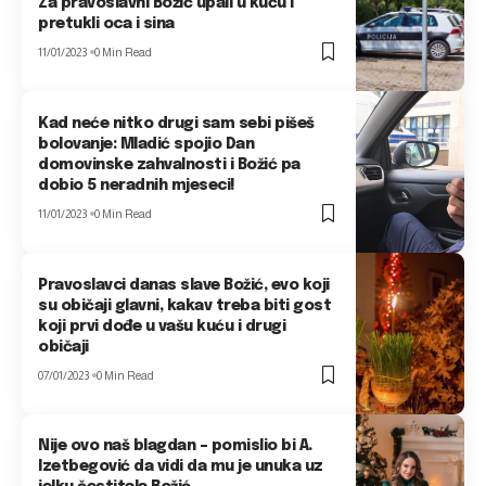
Za pravoslavni Božić upali u kuću i
pretukli oca i sina
11/01/2023
0 Min Read
Kad neće nitko drugi sam sebi pišeš
bolovanje: Mladić spojio Dan
domovinske zahvalnosti i Božić pa
dobio 5 neradnih mjeseci!
11/01/2023
0 Min Read
Pravoslavci danas slave Božić, evo koji
su običaji glavni, kakav treba biti gost
koji prvi dođe u vašu kuću i drugi
običaji
07/01/2023
0 Min Read
Nije ovo naš blagdan – pomislio bi A.
Izetbegović da vidi da mu je unuka uz