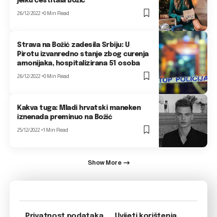
jelku čestitala Božić
26/12/2022
0 Min Read
Strava na Božić zadesila Srbiju: U
Pirotu izvanredno stanje zbog curenja
amonijaka, hospitalizirana 51 osoba
26/12/2022
0 Min Read
Kakva tuga: Mladi hrvatski maneken
iznenada preminuo na Božić
25/12/2022
1 Min Read
Show More
Privatnost podataka
Uvijeti korištenja