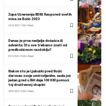
Župa Uznesenja BDM: Raspored svetih
misa za Božić 2023
23/12/2023
1 Min Read
Danas je prva nedjelja došašća ili
adventa: Što sve trebamo znati od
predbožićnom razdoblju?
03/12/2023
9 Min Read
Nakon što je Ljubuški pred Božić
darovao svoje umirovljenike, sada još
jedan grad u BiH daje 100 KM pomoći
toj društvenoj skupini
24/01/2023
0 Min Read