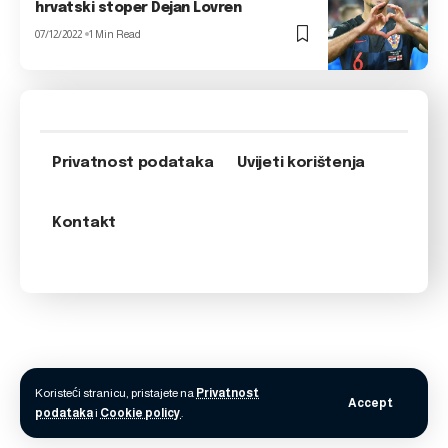
hrvatski stoper Dejan Lovren
07/12/2022
1 Min Read
Privatnost podataka
Uvijeti korištenja
Kontakt
Koristeći stranicu, pristajete na
Privatnost
Accept
podataka
i
Cookie policy
.