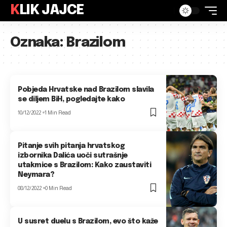
KLIK JAJCE
Oznaka:
Brazilom
Pobjeda Hrvatske nad Brazilom slavila
se diljem BiH, pogledajte kako
10/12/2022
1 Min Read
Pitanje svih pitanja hrvatskog
izbornika Dalića uoči sutrašnje
utakmice s Brazilom: Kako zaustaviti
Neymara?
08/12/2022
0 Min Read
U susret duelu s Brazilom, evo što kaže