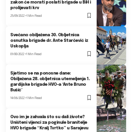
zakon će morati poslati brigade u BiH i
prolijevati krv
25/09/2022
1 Min Read
Svečano obilježena 30. Obljetnica
osnutka brigade dr. Ante Starčević iz
Uskoplja
01/08/2022
1 Min Read
Sjetimo se na ponosne dane:
Obilježena 28. obljetnica utemeljenja 1.
gardijske brigade HVO-a ‘Ante Bruno
Bušić’
14/06/2022
1 Min Read
Ovo im je zahvala što su dali živote?
Uništeni vijenci za poginule branitelje
HVO brigade “Kralj Tvrtko” u Sarajevu