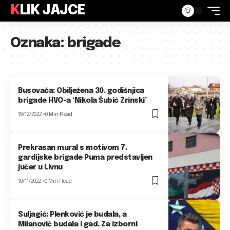
KLIK JAJCE
Oznaka:
brigade
Busovača: Obilježena 30. godišnjica
brigade HVO-a ‘Nikola Šubić Zrinski’
19/12/2022
0 Min Read
Prekrasan mural s motivom 7.
gardijske brigade Puma predstavljen
jučer u Livnu
10/11/2022
0 Min Read
Suljagić: Plenković je budala, a
Milanović budala i gad. Za izborni