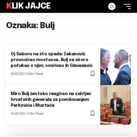
KLIK JAJCE
Oznaka:
Bulj
Oj Saboru na što spade: Zekanović
provocirao mostovce, Bulj se skoro
potukao s njim, smirivao ih Glavašević
18/10/2022
0 Min Read
Miro Bulj žestoko reagirao na zahtjev
hrvatskih generala za pomilovanjem
Perkovića i Mustača
16/04/2022
1 Min Read