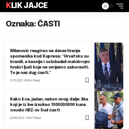
KLIK JAJCE
Oznaka:
ČASTI
Milanović reagirao na devastiranje
spomenika kod Kupresa: “Hrvatsku su
branili, a kasnije i oslobađali malobrojni
hrabri ljudi koje ne smijemo zaboraviti.
To je naš dug časti.”
11/11/2022
0 Min Read
Kako li će, jadan, nakon ovog dalje: lika
koji je iz Ine izvukao 1000000000 kuna
osudio HDZ-ov Sud časti
02/09/2022
1 Min Read