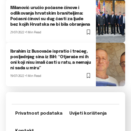
Milanović uručio počasne činove i
odlikovanja hrvatskim braniteljima:
Počasni činovi su dug časti za ljude
bez kojih Hrvatska ne bi bila obranjena
21/07/2022
1 Min Read
Ibrahim iz Busovače ispratio i trećeg,
posljednjeg sina iz BiH: “Otjeraše mi ih
oni koji nisu imali časti u ratu, a nemaju
ni sada u miru”
19/07/2022
1 Min Read
Privatnost podataka
Uvijeti korištenja