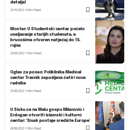
detalja!
25/10/2022
1 Min Read
Mostar: U Studentski centar počelo
useljavanje starijih studenata, a
brucošima otvoren natječaj do 15.
rujna
26/08/2022
1 Min Read
Oglas za posao: Poliklinika Medical
centar Travnik zapošljava četiri nova
radnika
25/08/2022
1 Min Read
U Sisku će na Malu gospu Milanović i
Erdogan otvoriti islamski i kulturni
centar: ‘Sisak postaje središte Europe’
24/08/2022
1 Min Read