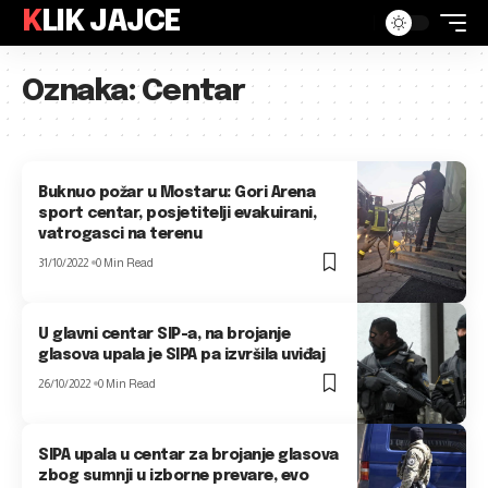
KLIK JAJCE
Oznaka:
Centar
Buknuo požar u Mostaru: Gori Arena
sport centar, posjetitelji evakuirani,
vatrogasci na terenu
31/10/2022
0 Min Read
U glavni centar SIP-a, na brojanje
glasova upala je SIPA pa izvršila uviđaj
26/10/2022
0 Min Read
SIPA upala u centar za brojanje glasova
zbog sumnji u izborne prevare, evo