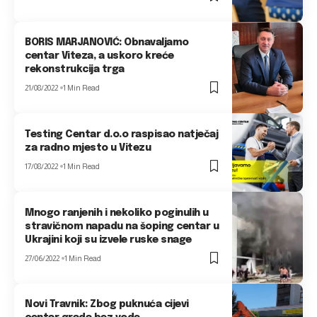
BORIS MARJANOVIĆ: Obnavaljamo
centar Viteza, a uskoro kreće
rekonstrukcija trga
21/08/2022
1 Min Read
Testing Centar d.o.o raspisao natječaj
za radno mjesto u Vitezu
17/08/2022
1 Min Read
Mnogo ranjenih i nekoliko poginulih u
stravičnom napadu na šoping centar u
Ukrajini koji su izvele ruske snage
27/06/2022
1 Min Read
Novi Travnik: Zbog puknuća cijevi