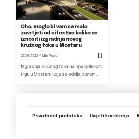
Oho, moglo bi vam se malo
zavrtjeti od cifre: Evo koliko će
iznositi izgradnja novog
kružnog toka u Mostaru
28/05/2022
1 Min Read
Izgradnja kružnog toka na Španjolskom
trgu u Mostaru koja se odvija punom…
Privatnost podataka
Uvijeti korištenja