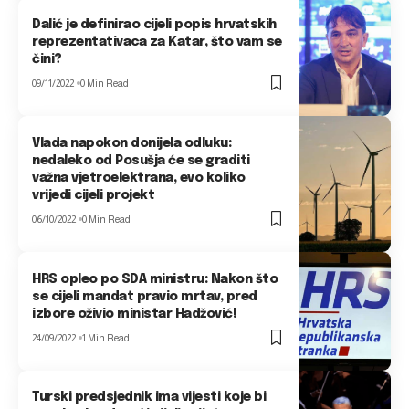
Dalić je definirao cijeli popis hrvatskih
reprezentativaca za Katar, što vam se
čini?
09/11/2022
0 Min Read
Vlada napokon donijela odluku:
nedaleko od Posušja će se graditi
važna vjetroelektrana, evo koliko
vrijedi cijeli projekt
06/10/2022
0 Min Read
HRS opleo po SDA ministru: Nakon što
se cijeli mandat pravio mrtav, pred
izbore oživio ministar Hadžović!
24/09/2022
1 Min Read
Turski predsjednik ima vijesti koje bi