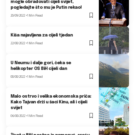
mogle obradovati cijeli svijet,
pogledajte što mu je Putin rekao!
20/09/2022
1 Min Read
Kiša najavljena za cijeli tjedan
22/08/2022
1 Min Read
U Neumu i dalje gori, čeka se
helikopter OS BiH cijeli dan
08/08/2022
1 Min Read
Malo ostrvo i velika ekonomska priča:
Kako Tajvan drži u šaci Kinu, ali i cijeli
svijet
06/08/2022
1 Min Read