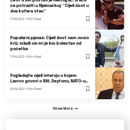
Život u BiH postao je nemoguć, sreću
će potražiti u Njemačkoj: “Cijeli život u
dva kofera stao”
17/06/2022
1 Min Read
Popularni pjevač: Cijeli život sam nosio
križ, mlađi sin mi je bio bolestan od
početka
17/06/2022
1 Min Read
Pogledajte cijeli intervju u kojem
Lavrov govori o BiH, Daytonu, NATO-u…
05/06/2022
1 Min Read
Show More