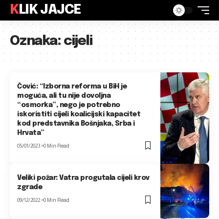
KLIK JAJCE
Oznaka:
cijeli
Čović: “Izborna reforma u BiH je
moguća, ali tu nije dovoljna
“osmorka”, nego je potrebno
iskoristiti cijeli koalicijski kapacitet
kod predstavnika Bošnjaka, Srba i
Hrvata”
05/01/2023
0 Min Read
Veliki požar: Vatra progutala cijeli krov
zgrade
09/12/2022
0 Min Read