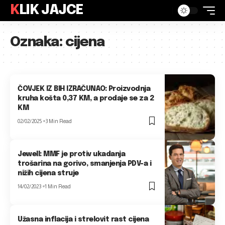
KLIK JAJCE
Oznaka:
cijena
ČOVJEK IZ BIH IZRAČUNAO: Proizvodnja
kruha košta 0,37 KM, a prodaje se za 2
KM
02/02/2025
3 Min Read
Jewell: MMF je protiv ukadanja
trošarina na gorivo, smanjenja PDV-a i
nižih cijena struje
14/02/2023
1 Min Read
Užasna inflacija i strelovit rast cijena