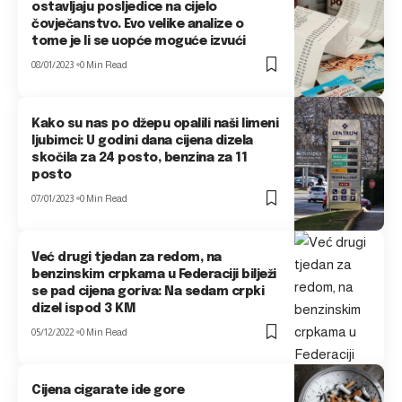
ostavljaju posljedice na cijelo
čovječanstvo. Evo velike analize o
tome je li se uopće moguće izvući
08/01/2023
0 Min Read
Kako su nas po džepu opalili naši limeni
ljubimci: U godini dana cijena dizela
skočila za 24 posto, benzina za 11
posto
07/01/2023
0 Min Read
Već drugi tjedan za redom, na
benzinskim crpkama u Federaciji bilježi
se pad cijena goriva: Na sedam crpki
dizel ispod 3 KM
05/12/2022
0 Min Read
Cijena cigarate ide gore