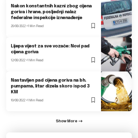
Nakon konstantnih kazni zbog cijena
goriva i hrane, posljednji nalaz
federalne inspekcije iznenađenje
20/08/2022
1 Min Read
Lijepa vijest za sve vozače: Novi pad
cijena goriva
12/08/2022
1 Min Read
Nastavljen pad cijena goriva na bh.
pumpama, litar dizela skoro ispod 3
KM
10/08/2022
1 Min Read
Show More