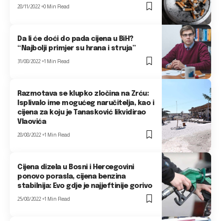
28/11/2022
0 Min Read
Da li će doći do pada cijena u BiH?
“Najbolji primjer su hrana i struja”
31/08/2022
1 Min Read
Razmotava se klupko zločina na Zrću:
Isplivalo ime mogućeg naručitelja, kao i
cijena za koju je Tanasković likvidirao
Vlaovića
28/08/2022
1 Min Read
Cijena dizela u Bosni i Hercegovini
ponovo porasla, cijena benzina
stabilnija: Evo gdje je najjeftinije gorivo
25/08/2022
1 Min Read