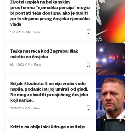
Životni uspjeh na balkanskim
prostorima ”njemačka penzija” mogla
bi postati teže dostižna, ako je suditi
po tvrdnjama prvog čovjeka njemačke
vlade
16/12/2022
0 Min Read
Teška nesreća kod Zagreba: Vlak
naletio na čovjeka
08/11/2022
0 Min Read
Beljak: Elizabeta II. se nije vruća vode
napila, podanici su joj umirali od gladi.
Ne mogu shvatiti prosječnog čovjeka
koji nariče…
19/09/2022
1 Min Read
Krišto na obljetnici Udruge nositelja