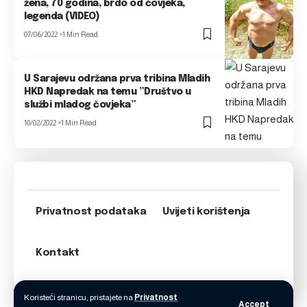
žena, 70 godina, brdo od čovjeka,
legenda (VIDEO)
07/06/2022
1 Min Read
U Sarajevu održana prva tribina Mladih
HKD Napredak na temu ”Društvo u
službi mladog čovjeka”
10/02/2022
1 Min Read
Privatnost podataka
Uvijeti korištenja
Kontakt
Koristeći stranicu, pristajete na
Privatnost
Accept