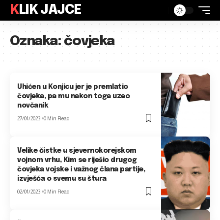
KLIK JAJCE
Oznaka:
čovjeka
Uhićen u Konjicu jer je premlatio
čovjeka, pa mu nakon toga uzeo
novčanik
27/01/2023
0 Min Read
Velike čistke u sjevernokorejskom
vojnom vrhu, Kim se riješio drugog
čovjeka vojske i važnog člana partije,
izvješća o svemu su štura
02/01/2023
0 Min Read