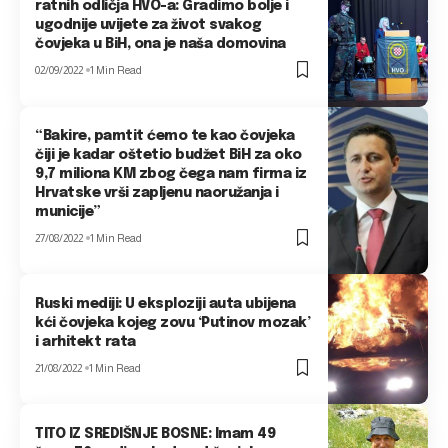
ratnih odličja HVO-a: Gradimo bolje i
ugodnije uvijete za život svakog
čovjeka u BiH, ona je naša domovina
02/09/2022
1 Min Read
“Bakire, pamtit ćemo te kao čovjeka
čiji je kadar oštetio budžet BiH za oko
9,7 miliona KM zbog čega nam firma iz
Hrvatske vrši zapljenu naoružanja i
municije”
27/08/2022
1 Min Read
Ruski mediji: U eksploziji auta ubijena
kći čovjeka kojeg zovu ‘Putinov mozak’
i arhitekt rata
21/08/2022
1 Min Read
TITO IZ SREDIŠNJE BOSNE: Imam 49