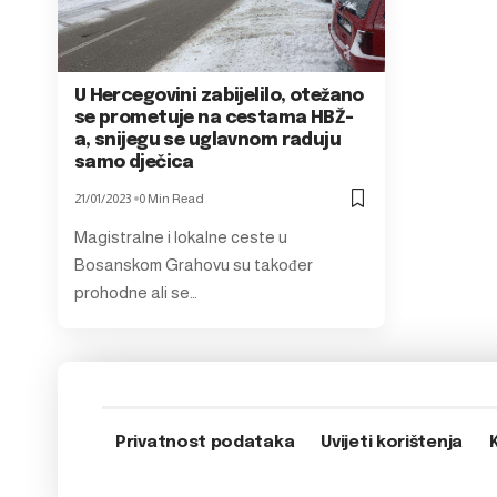
U Hercegovini zabijelilo, otežano
se prometuje na cestama HBŽ-
a, snijegu se uglavnom raduju
samo dječica
21/01/2023
0 Min Read
Magistralne i lokalne ceste u
Bosanskom Grahovu su također
prohodne ali se…
Privatnost podataka
Uvijeti korištenja