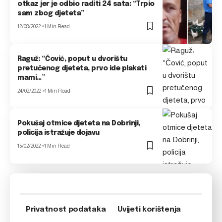
otkaz jer je odbio raditi 24 sata: “Trpio
sam zbog djeteta”
12/08/2022
1 Min Read
Raguž: “Čović, poput u dvorištu
pretučenog djeteta, prvo ide plakati
mami…”
24/02/2022
1 Min Read
Pokušaj otmice djeteta na Dobrinji,
policija istražuje dojavu
15/02/2022
1 Min Read
Privatnost podataka
Uvijeti korištenja