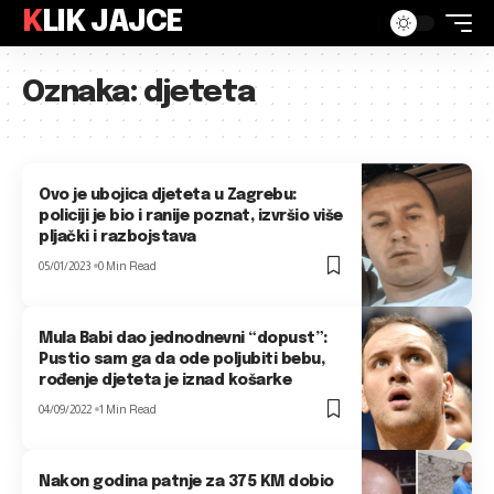
KLIK JAJCE
Oznaka:
djeteta
Ovo je ubojica djeteta u Zagrebu:
policiji je bio i ranije poznat, izvršio više
pljački i razbojstava
05/01/2023
0 Min Read
Mula Babi dao jednodnevni “dopust”:
Pustio sam ga da ode poljubiti bebu,
rođenje djeteta je iznad košarke
04/09/2022
1 Min Read
Nakon godina patnje za 375 KM dobio