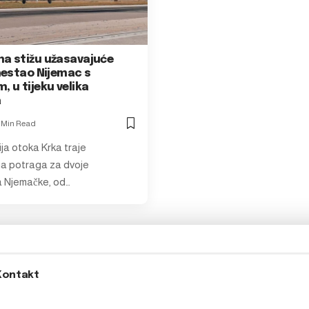
na stižu užasavajuće
 nestao Nijemac s
, u tijeku velika
a
1 Min Read
ja otoka Krka traje
a potraga za dvoje
a Njemačke, od…
Kontakt