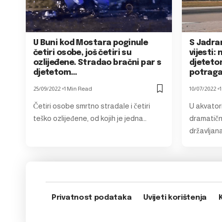
U Buni kod Mostara poginule
S Jadra
četiri osobe, još četiri su
vijesti:
ozlijeđene. Stradao bračni par s
djetetom
djetetom…
potrag
25/09/2022
1 Min Read
10/07/2022
Četiri osobe smrtno stradale i četiri
U akvatori
teško ozlijeđene, od kojih je jedna…
dramatičn
državljan
Privatnost podataka
Uvijeti korištenja