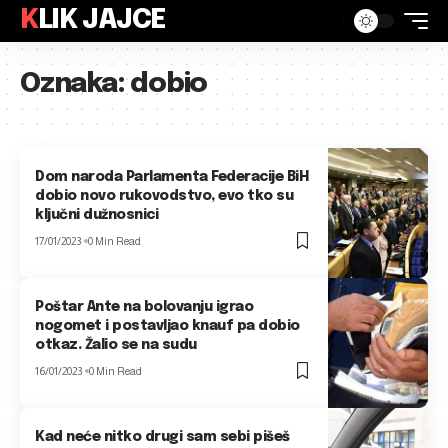
KLIK JAJCE
Oznaka:
dobio
Dom naroda Parlamenta Federacije BiH
dobio novo rukovodstvo, evo tko su
ključni dužnosnici
17/01/2023
0 Min Read
Poštar Ante na bolovanju igrao
nogomet i postavljao knauf pa dobio
otkaz. Žalio se na sudu
16/01/2023
0 Min Read
Kad neće nitko drugi sam sebi pišeš