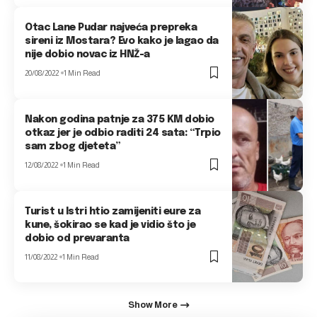
Otac Lane Pudar najveća prepreka
sireni iz Mostara? Evo kako je lagao da
nije dobio novac iz HNŽ-a
20/08/2022
1 Min Read
Nakon godina patnje za 375 KM dobio
otkaz jer je odbio raditi 24 sata: “Trpio
sam zbog djeteta”
12/08/2022
1 Min Read
Turist u Istri htio zamijeniti eure za
kune, šokirao se kad je vidio što je
dobio od prevaranta
11/08/2022
1 Min Read
Show More