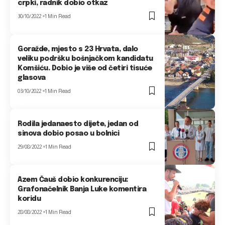
crpki, radnik dobio otkaz
30/10/2022
1 Min Read
Goražde, mjesto s 23 Hrvata, dalo
veliku podršku bošnjačkom kandidatu
Komšiću. Dobio je više od četiri tisuće
glasova
03/10/2022
1 Min Read
Rodila jedanaesto dijete, jedan od
sinova dobio posao u bolnici
29/08/2022
1 Min Read
Azem Čauš dobio konkurenciju:
Grafonačelnik Banja Luke komentira
koridu
28/08/2022
1 Min Read