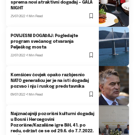
sprema novi atraktivni događaj – GALA
NIGHT
25/07/2022
1 Min Read
POVIJESNI DOGAĐAJ: Pogledajte
program svečanog otvaranja
Pelješkog mosta
22/07/2022
1 Min Read
Komšićev čovjek opako razbjesnio
NATO generalicu jer je na isti događaj
pozvao i nju i ruskog predstavnika
09/07/2022
1 Min Read
Najznačajniji pozorišni kulturni događaj
u Bosni i Hercegovini
Pozorišne/Kazališne igre BiH, 41. po
redu, održat će se od 29.6. do 7.7.2022.