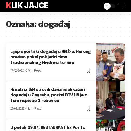
KLIK JAJCE
Oznaka:
događaj
Lijep sportski događaj u HNŽ-u: Herceg
predao pokal pobjednicima
tradicionalnog Hvidrina turnira
17/12/2022
0 Min Read
Hrvati iz BiH su ovih dana imali važan
događaj u Zagrebu, portal RTV HB je o
tom napisao 3 rečenice
28/09/2022
1 Min Read
U petak 29.07. RESTAURANT Ex Ponto