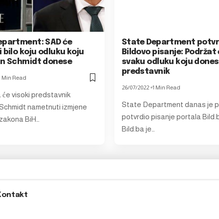
epartment: SAD će
State Department potvr
 bilo koju odluku koju
Bildovo pisanje: Podrža
an Schmidt donese
svaku odluku koju dones
predstavnik
1 Min Read
26/07/2022
1 Min Read
 će visoki predstavnik
State Department danas je p
 Schmidt nametnuti izmjene
potvrdio pisanje portala Bild.
zakona BiH…
Bild.ba je…
Kontakt