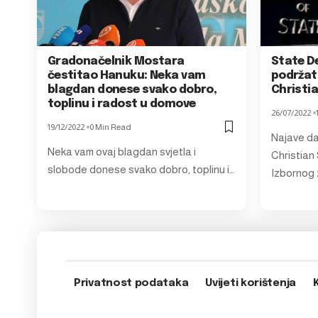
Gradonačelnik Mostara
State D
čestitao Hanuku: Neka vam
podržati
blagdan donese svako dobro,
Christi
toplinu i radost u domove
26/07/2022
19/12/2022
0 Min Read
Najave da
Neka vam ovaj blagdan svjetla i
Christian
slobode donese svako dobro, toplinu i…
Izbornog 
Privatnost podataka
Uvijeti korištenja