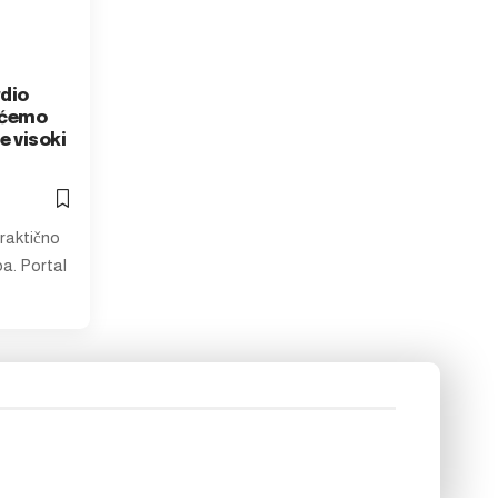
dio
t ćemo
e visoki
raktično
ba. Portal