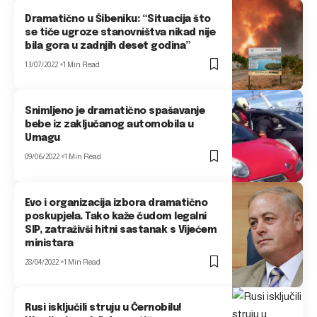
Dramatično u Šibeniku: “Situacija što
se tiče ugroze stanovništva nikad nije
bila gora u zadnjih deset godina”
13/07/2022
1 Min Read
Snimljeno je dramatično spašavanje
bebe iz zaključanog automobila u
Umagu
09/06/2022
1 Min Read
Evo i organizacija izbora dramatično
poskupjela. Tako kaže čudom legalni
SIP, zatraživši hitni sastanak s Vijećem
ministara
28/04/2022
1 Min Read
Rusi isključili struju u Černobilu!