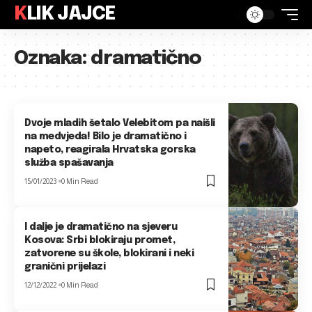
KLIK JAJCE
Oznaka:
dramatično
Dvoje mladih šetalo Velebitom pa naišli
na medvjeda! Bilo je dramatično i
napeto, reagirala Hrvatska gorska
služba spašavanja
15/01/2023
0 Min Read
I dalje je dramatično na sjeveru
Kosova: Srbi blokiraju promet,
zatvorene su škole, blokirani i neki
granični prijelazi
12/12/2022
0 Min Read