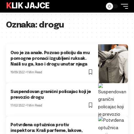
KLIK JAJCE
Oznaka:
drogu
Ovo je za anale. Pozvao policiju da mu
pomogne pronaći izgubljeni ruksak.
Našli su ga, kao i drogu unutar njega
19/09/2022
1 Min Read
Suspendovan granični policajac koji je
prevozio drogu
17/02/2022
1 Min Read
Potvrđena optužnica protiv
inspektora: Krali parfeme, lakove,