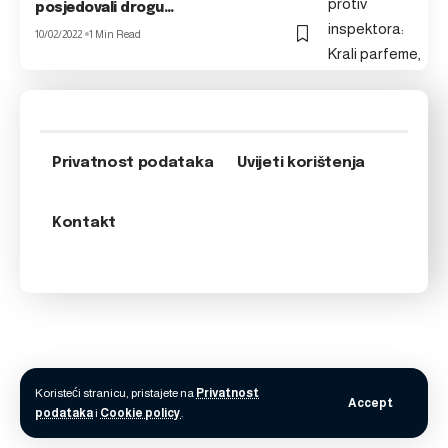
posjedovali drogu…
10/02/2022
1 Min Read
Privatnost podataka
Uvijeti korištenja
Kontakt
Koristeći stranicu, pristajete na
Privatnost
Accept
podataka
i
Cookie policy
.