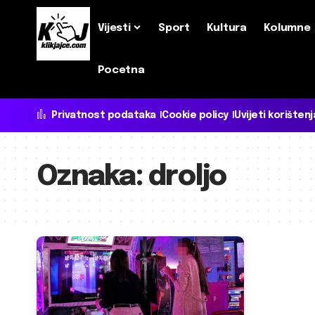
Vijesti
Sport
Kultura
Kolumne
Pocetna
Privatnost podataka
Cookie policy
Uvijeti korištenj
Oznaka:
droljo