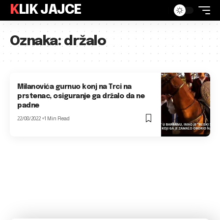
KLIK JAJCE
Oznaka:
držalo
Milanovića gurnuo konj na Trci na
prstenac, osiguranje ga držalo da ne
padne
22/08/2022
1 Min Read