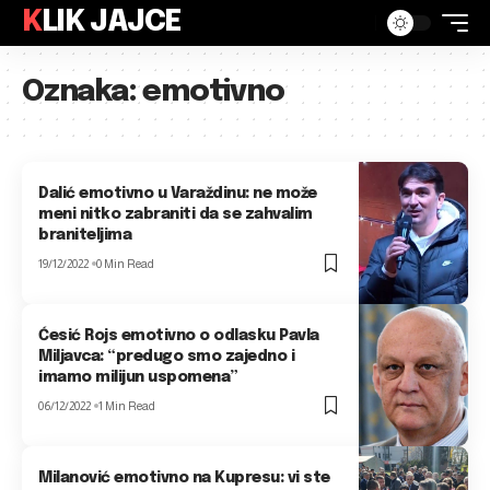
KLIK JAJCE
Oznaka:
emotivno
Dalić emotivno u Varaždinu: ne može
meni nitko zabraniti da se zahvalim
braniteljima
19/12/2022
0 Min Read
Ćesić Rojs emotivno o odlasku Pavla
Miljavca: “predugo smo zajedno i
imamo milijun uspomena”
06/12/2022
1 Min Read
Milanović emotivno na Kupresu: vi ste