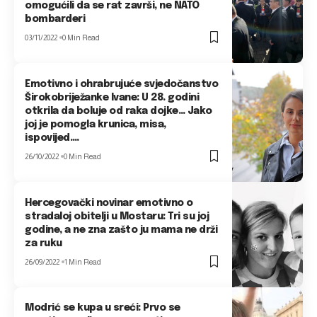
omogućili da se rat završi, ne NATO
bombarderi
03/11/2022
0 Min Read
Emotivno i ohrabrujuće svjedočanstvo
Širokobriježanke Ivane: U 28. godini
otkrila da boluje od raka dojke… Jako
joj je pomogla krunica, misa,
ispovijed….
26/10/2022
0 Min Read
Hercegovački novinar emotivno o
stradaloj obitelji u Mostaru: Tri su joj
godine, a ne zna zašto ju mama ne drži
za ruku
26/09/2022
1 Min Read
Modrić se kupa u sreći: Prvo se