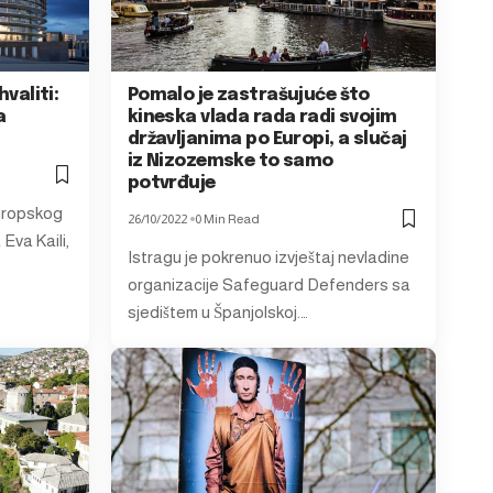
hvaliti:
Pomalo je zastrašujuće što
a
kineska vlada rada radi svojim
državljanima po Europi, a slučaj
iz Nizozemske to samo
potvrđuje
uropskog
26/10/2022
0 Min Read
Eva Kaili,
Istragu je pokrenuo izvještaj nevladine
organizacije Safeguard Defenders sa
sjedištem u Španjolskoj.…