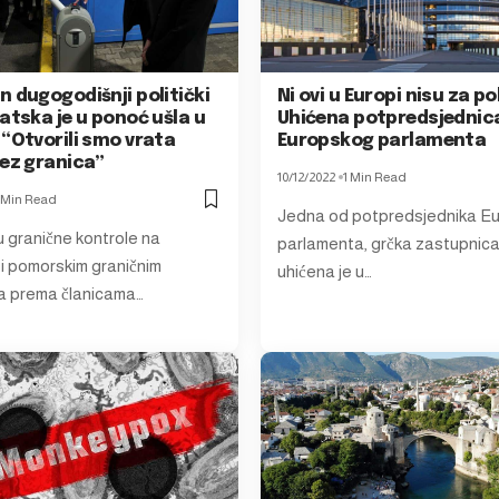
 dugogodišnji politički
Ni ovi u Europi nisu za po
atska je u ponoć ušla u
Uhićena potpredsjednic
“Otvorili smo vrata
Europskog parlamenta
bez granica”
10/12/2022
1 Min Read
 Min Read
Jedna od potpredsjednika E
u granične kontrole na
parlamenta, grčka zastupnica 
i pomorskim graničnim
uhićena je u…
ma prema članicama…