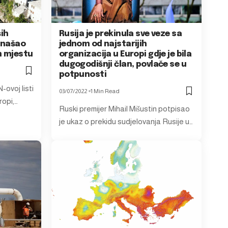
ših
Rusija je prekinula sve veze sa
 našao
jednom od najstarijih
m mjestu
organizacija u Europi gdje je bila
dugogodišnji član, povlače se u
potpunosti
ovoj listi
03/07/2022
1 Min Read
ropi,…
Ruski premijer Mihail Mišustin potpisao
je ukaz o prekidu sudjelovanja Rusije u…