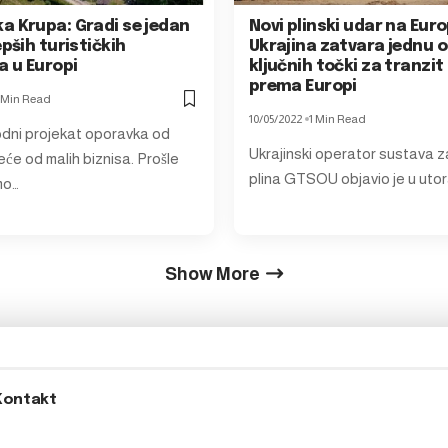
a Krupa: Gradi se jedan
Novi plinski udar na Euro
epših turističkih
Ukrajina zatvara jednu o
 u Europi
ključnih točki za tranzit
prema Europi
 Min Read
10/05/2022
1 Min Read
dni projekat oporavka od
Ukrajinski operator sustava z
će od malih biznisa. Prošle
plina GTSOU objavio je u uto
mo…
Show More
Kontakt