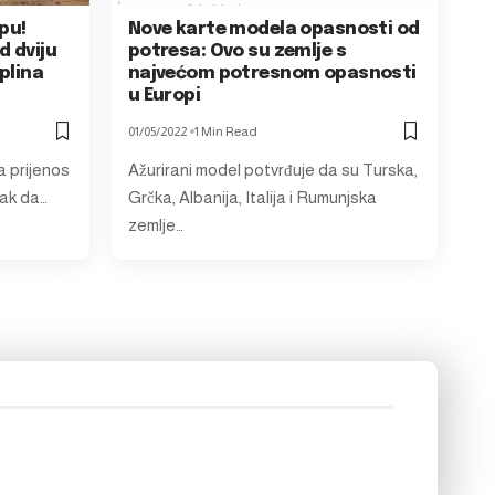
pu!
Nove karte modela opasnosti od
d dviju
potresa: Ovo su zemlje s
 plina
najvećom potresnom opasnosti
u Europi
01/05/2022
1 Min Read
a prijenos
Ažurirani model potvrđuje da su Turska,
rak da…
Grčka, Albanija, Italija i Rumunjska
zemlje…