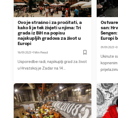
Ovo je strašno i za pročitati, a
Ostvaren
kako li je tek živjeti u njima: Tri
san: Hrv
grada iz BiH na popisu
Šengen: 
najskupljih gradova za život u
Europi 
Europi
01/01/2023
0
16/01/2023
1 Min Read
Ukinute s
Usporedbe radi, najskuplji grad za život
kopnenim 
u Hrvatskoj je Zadar na 14.…
prijelazi