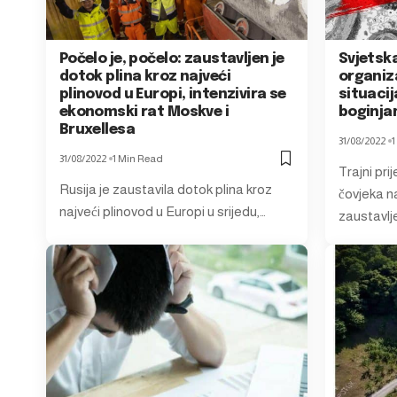
Počelo je, počelo: zaustavljen je
Svjetsk
dotok plina kroz najveći
organiza
plinovod u Europi, intenzivira se
situaci
ekonomski rat Moskve i
boginjam
Bruxellesa
31/08/2022
1
31/08/2022
1 Min Read
Trajni pri
Rusija je zaustavila dotok plina kroz
čovjeka na
najveći plinovod u Europi u srijedu,…
zaustavlj