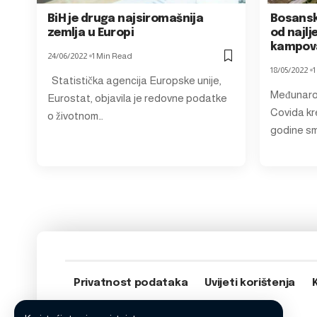
BiH je druga najsiromašnija
Bosansk
zemlja u Europi
od najlj
kampova
24/06/2022
1 Min Read
18/05/2022
1
Statistička agencija Europske unije,
Međunaro
Eurostat, objavila je redovne podatke
Covida kre
o životnom…
godine s
Privatnost podataka
Uvijeti korištenja