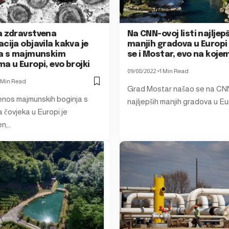
a zdravstvena
Na CNN-ovoj listi najljep
cija objavila kakva je
manjih gradova u Europi
ja s majmunskim
se i Mostar, evo na koje
a u Europi, evo brojki
09/08/2022
1 Min Read
 Min Read
Grad Mostar našao se na CNN-
jenos majmunskih boginja s
najljepših manjih gradova u Eu
 čovjeka u Europi je
en,…