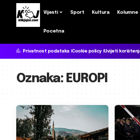
Vijesti
Sport
Kultura
Kolumne
Pocetna
Privatnost podataka
Cookie policy
Uvijeti korištenj
Oznaka:
EUROPI