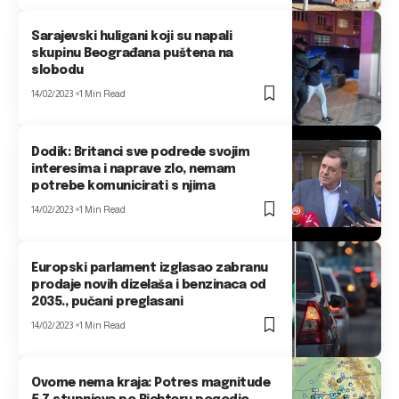
Sarajevski huligani koji su napali
skupinu Beograđana puštena na
slobodu
14/02/2023
1 Min Read
Dodik: Britanci sve podrede svojim
interesima i naprave zlo, nemam
potrebe komunicirati s njima
14/02/2023
1 Min Read
Europski parlament izglasao zabranu
prodaje novih dizelaša i benzinaca od
2035., pučani preglasani
14/02/2023
1 Min Read
Ovome nema kraja: Potres magnitude