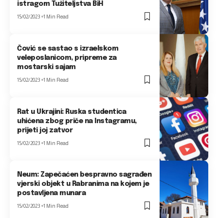
istragom Tužiteljstva BiH
15/02/2023
1 Min Read
Čović se sastao s izraelskom
veleposlanicom, pripreme za
mostarski sajam
15/02/2023
1 Min Read
Rat u Ukrajini: Ruska studentica
uhićena zbog priče na Instagramu,
prijeti joj zatvor
15/02/2023
1 Min Read
Neum: Zapečaćen bespravno sagrađen
vjerski objekt u Rabranima na kojem je
postavljena munara
15/02/2023
1 Min Read