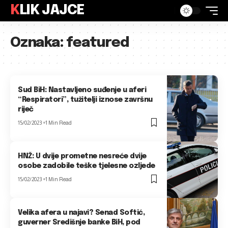
KLIK JAJCE
Oznaka:
featured
Sud BiH: Nastavljeno suđenje u aferi
“Respiratori”, tužitelji iznose završnu
riječ
15/02/2023
1 Min Read
HNŽ: U dvije prometne nesreće dvije
osobe zadobile teške tjelesne ozljede
15/02/2023
1 Min Read
Velika afera u najavi? Senad Softić,
guverner Središnje banke BiH, pod