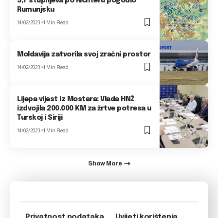
5,7 stupnjeva po Richteru pogodio
Rumunjsku
14/02/2023
1 Min Read
Moldavija zatvorila svoj zračni prostor
14/02/2023
1 Min Read
Lijepa vijest iz Mostara: Vlada HNŽ
izdvojila 200.000 KM za žrtve potresa u
Turskoj i Siriji
14/02/2023
1 Min Read
Show More
Privatnost podataka
Uvijeti korištenja