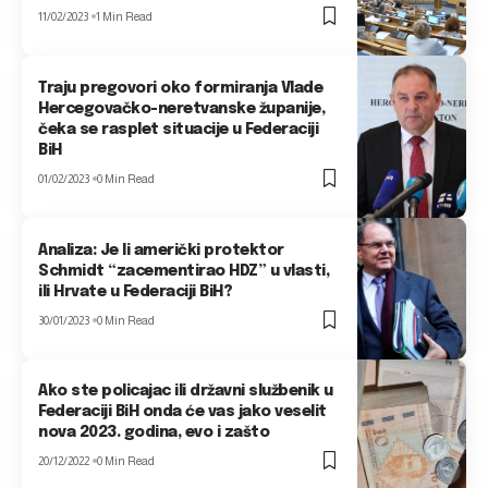
11/02/2023
1 Min Read
Traju pregovori oko formiranja Vlade
Hercegovačko-neretvanske županije,
čeka se rasplet situacije u Federaciji
BiH
01/02/2023
0 Min Read
Analiza: Je li američki protektor
Schmidt “zacementirao HDZ” u vlasti,
ili Hrvate u Federaciji BiH?
30/01/2023
0 Min Read
Ako ste policajac ili državni službenik u
Federaciji BiH onda će vas jako veselit
nova 2023. godina, evo i zašto
20/12/2022
0 Min Read