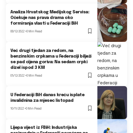
Analiza Hrvatskog Medijskog Servisa:
Očekuje nas prava drama oko
formiranja vlasti u Federaciji BiH
08/12/2022
0 Min Read
Već drugi tjedan za redom, na
benzinskim crpkama u Federaciji bilježi
se pad cijena goriva: Na sedam crpki
dizel ispod 3 KM
05/12/2022
0 Min Read
U Federaciji BiH danas kreću isplate
invalidnina za mjesec listopad
10/11/2022
0 Min Read
Lijepa vijest iz FBiH: Industrijska