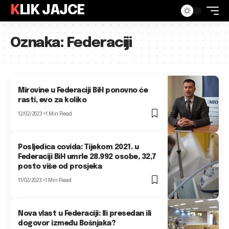
KLIK JAJCE
Oznaka:
Federaciji
Mirovine u Federaciji BiH ponovno će
rasti, evo za koliko
12/02/2023
1 Min Read
Posljedica covida: Tijekom 2021. u
Federaciji BiH umrle 28.992 osobe, 32,7
posto više od prosjeka
11/02/2023
1 Min Read
Nova vlast u Federaciji: Ili presedan ili
dogovor između Bošnjaka?