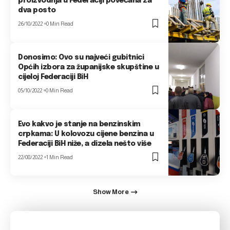
proizvodnja u Federaciji povećana za
dva posto
26/10/2022
0 Min Read
Donosimo: Ovo su najveći gubitnici
Općih izbora za županijske skupštine u
cijeloj Federaciji BiH
05/10/2022
0 Min Read
Evo kakvo je stanje na benzinskim
crpkama: U kolovozu cijene benzina u
Federaciji BiH niže, a dizela nešto više
22/08/2022
1 Min Read
Show More