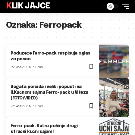
KLIK JAJCE
Oznaka:
Ferropack
Poduzeće Ferro-pack raspisuje oglas
za posao
25/04/2022
1 Min Read
Bogata ponuda i veliki popusti na
II.Kućnom sajmu Ferro-pack u Vitezu
(FOTO/VIDEO)
22/04/2022
1 Min Read
Ferro-pack: Sutra počinje drugi
stručni kućni sajam!