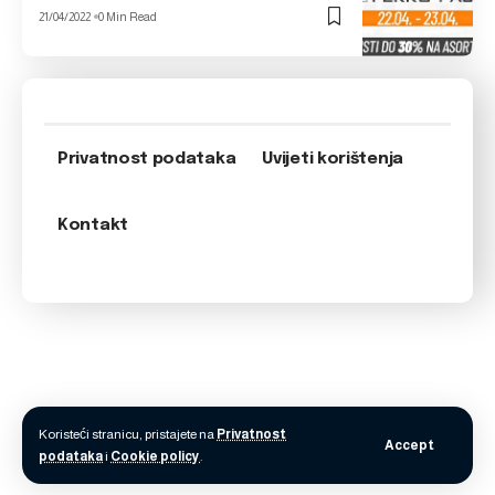
21/04/2022
0 Min Read
Privatnost podataka
Uvijeti korištenja
Kontakt
Koristeći stranicu, pristajete na
Privatnost
Accept
podataka
i
Cookie policy
.