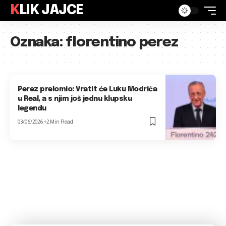
KLIK JAJCE
Oznaka:
florentino perez
Perez prelomio: Vratit će Luku Modrića
u Real, a s njim još jednu klupsku
legendu
03/06/2026
2 Min Read