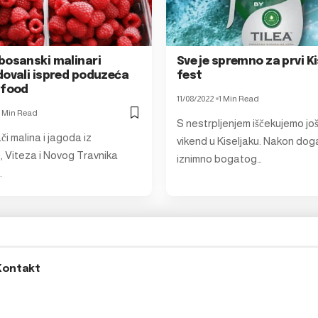
bosanski malinari
Sve je spremno za prvi K
dovali ispred poduzeća
fest
 food
11/08/2022
1 Min Read
1 Min Read
S nestrpljenjem iščekujemo jo
i malina i jagoda iz
vikend u Kiseljaku. Nakon dog
 Viteza i Novog Travnika
iznimno bogatog…
…
Kontakt