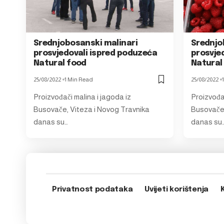
Srednjobosanski malinari
Srednjo
prosvjedovali ispred poduzeća
prosvje
Natural food
Natural
25/08/2022
1 Min Read
25/08/2022
Proizvođači malina i jagoda iz
Proizvođač
Busovače, Viteza i Novog Travnika
Busovače,
danas su…
danas su
Privatnost podataka
Uvijeti korištenja