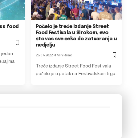
iss food
Počelo je treće izdanje Street
Food Festivala u Širokom, evo
što vas sve čeka do zatvaranja u
nedjelju
š jedan
23/07/2022
1 Min Read
ađajima
Treće izdanje Street Food Festivala
počelo je u petak na Festivalskom trgu…