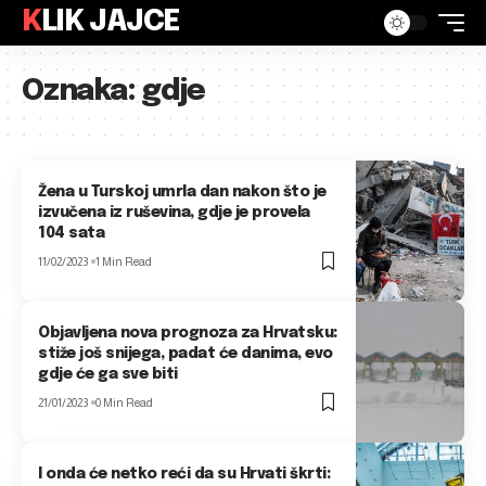
KLIK JAJCE
Oznaka:
gdje
Žena u Turskoj umrla dan nakon što je
izvučena iz ruševina, gdje je provela
104 sata
11/02/2023
1 Min Read
Objavljena nova prognoza za Hrvatsku:
stiže još snijega, padat će danima, evo
gdje će ga sve biti
21/01/2023
0 Min Read
I onda će netko reći da su Hrvati škrti: