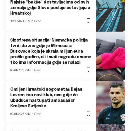
Najviše “bakše” dostavljačima od svih
zemalja gdje Glovo posluje ostavljaju u
Hrvatskoj
18/01/2023
0 Min Read
Šizofrena situacija: Njemačka policija
tvrdi da zna gdje je Mirnesa iz
Busovače koja je ukrala milijun eura
prošle godine, ali i nudi nagradu onome
tko ima informaciju gdje se nalazi
03/01/2023
0 Min Read
Omiljeni hrvatski nogometaš Dejan
Lovren ima novi klub, evo gdje će
ubuduće nastupati ambasador
Kraljeve Sutjeske
02/01/2023
0 Min Read