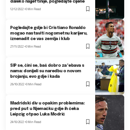
daleko najjeftinije, pogledajte cijene
12/12/2022
0 Min Read
Pogledajte gdje bi Cristiano Ronaldo
mogao nastaviti nogometnu karijeru,
iznenadit će vas zemlja i klub
27/11/2022
0 Min Read
SIP se, čini se, baš dobro za*ebava s
nama: donijeli su naredbu o novom
brojanju, evo gdje i kada
26/10/2022
0 Min Read
Madridski div u opakim problemima:
pred put u Njemačku gdje ih čeka
Leipzig otpao Luka Modrić
24/10/2022
0 Min Read