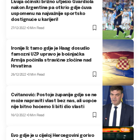
Livaja očinski brižno utješio Gvardiola
nakon Argentine pa otkrio gdje čuva
uspomenu na najvažnije sportsko
dostignuće u karijeri!
27/12/2022
0 Min Read
Ironije li: tamo gdje je Haag dosudio
famozni UZP upravo je bošnjačka
Armija počinila stravične zločine nad
Hrvatima
26/12/2022
0 Min Read
Cvitanović: Postoje županije gdje se ne
može napraviti vlast bez nas, ali uopće
nije bitno hoćemo li biti dio vlasti
16/12/2022
0 Min Read
Evo gdje je u cijeloj Hercegovini gorivo