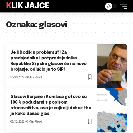
KLIK JAJCE
Oznaka:
glasovi
Je li Dodik u problemu?! Za
predsjednika i potpredsjednika
Republike Srpske glasovi će na novo
brojanje, odlučio je to SIP!
10/10/2022
0 Min Read
Glasovi Borjane i Komšića gotovo su
100 % podudarni s popisom
stanovništva, ovo je najbolji dokaz tko
je kako davao glas
05/10/2022
0 Min Read