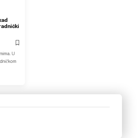
kad
radnički
mima: U
adničkom