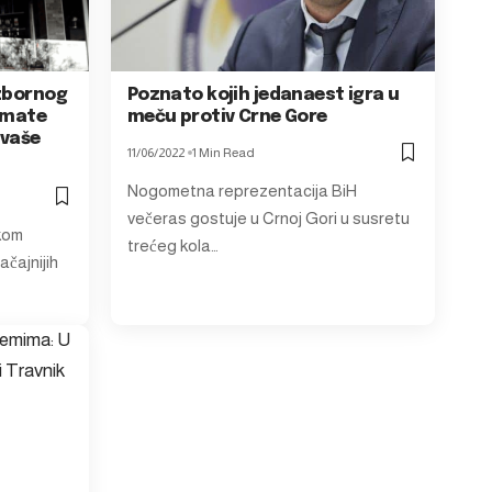
Izbornog
Poznato kojih jedanaest igra u
 imate
meču protiv Crne Gore
 vaše
11/06/2022
1 Min Read
Nogometna reprezentacija BiH
večeras gostuje u Crnoj Gori u susretu
kom
trećeg kola…
ačajnijih