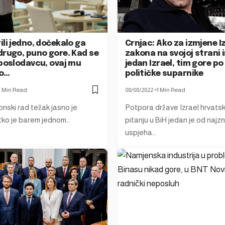
li jedno, dočekalo ga
Crnjac: Ako za izmjene 
drugo, puno gore. Kad se
zakona na svojoj strani
 poslodavcu, ovaj mu
jedan Izrael, tim gore po
io…
političke suparnike
1 Min Read
08/08/2022
1 Min Read
onski rad težak jasno je
Potpora države Izrael hrvats
ko je barem jednom…
pitanju u BiH jedan je od najzn
uspjeha…