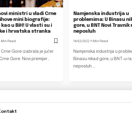
ovi ministri u vladi Crne
Namjenska industrija u
jihove mini biografije:
problemima: U Binasu ni
 kao u BiH! U vlasti su i
gore, u BNT Novi Travnik 
ke i hrvatska stranka
neposluh
1 Min Read
14/02/2022
1 Min Read
 Crne Gore izabrala je jučer
Namjenska industrija u proble
 Crne Gore. Novi premijer…
Binasu nikad gore, u BNT-u r
neposluh……
Kontakt