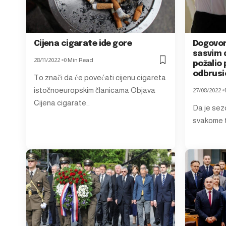
Cijena cigarate ide gore
Dogovori
sasvim 
28/11/2022
0 Min Read
požalio
odbrus
To znači da će povećati cijenu cigareta
istočnoeuropskim članicama Objava
27/08/2022
Cijena cigarate…
Da je sez
svakome t