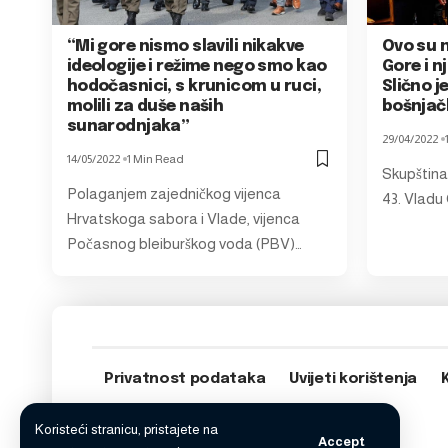
“Mi gore nismo slavili nikakve
Ovo su n
ideologije i režime nego smo kao
Gore i n
hodočasnici, s krunicom u ruci,
Slično je
molili za duše naših
bošnjač
sunarodnjaka”
29/04/2022
14/05/2022
1 Min Read
Skupština
Polaganjem zajedničkog vijenca
43. Vladu
Hrvatskoga sabora i Vlade, vijenca
Počasnog bleiburškog voda (PBV)…
Privatnost podataka
Uvijeti korištenja
Koristeći stranicu, pristajete na
Accept