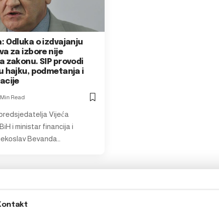
: Odluka o izdvajanju
a za izbore nije
a zakonu. SIP provodi
u hajku, podmetanja i
acije
 Min Read
predsjedatelja Vijeća
iH i ministar financija i
jekoslav Bevanda…
Kontakt