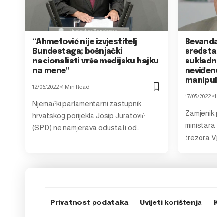
“Ahmetović nije izvjestitelj
Bevanda
Bundestaga; bošnjački
sredstav
nacionalisti vrše medijsku hajku
sukladn
na mene”
neviđen
manipul
12/06/2022
1 Min Read
17/05/2022
1
Njemački parlamentarni zastupnik
Zamjenik 
hrvatskog porijekla Josip Juratović
ministara B
(SPD) ne namjerava odustati od…
trezora V
Privatnost podataka
Uvijeti korištenja