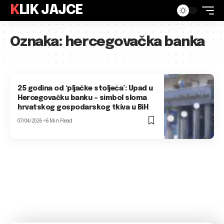
KLIK JAJCE
Oznaka:
hercegovačka banka
25 godina od ‘pljačke stoljeća’: Upad u
Hercegovačku banku – simbol sloma
hrvatskog gospodarskog tkiva u BiH
07/04/2026
6 Min Read