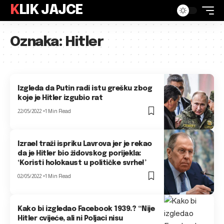
KLIK JAJCE
Oznaka:
Hitler
Izgleda da Putin radi istu grešku zbog
koje je Hitler izgubio rat
22/05/2022
1 Min Read
Izrael traži ispriku Lavrova jer je rekao
da je Hitler bio židovskog porijekla:
‘Koristi holokaust u političke svrhe!’
02/05/2022
1 Min Read
Kako bi izgledao Facebook 1939.? “Nije
Hitler cvijeće, ali ni Poljaci nisu