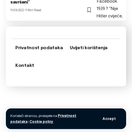
savršeni”
11/03/2022
1 Min Read
Privatnost podataka
Uvijeti korištenja
Kontakt
Koristeći stranicu, pristajete na
Privatnost
Accept
podataka
i
Cookie policy
.