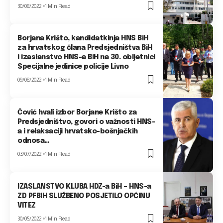
30/08/2022
1 Min Read
Borjana Krišto, kandidatkinja HNS BiH
za hrvatskog člana Predsjedništva BiH
i izaslanstvo HNS-a BiH na 30. obljetnici
Specijalne jedinice policije Livno
09/08/2022
1 Min Read
Čović hvali izbor Borjane Krišto za
Predsjedništvo, govori o važnosti HNS-
a i relaksaciji hrvatsko-bošnjačkih
odnosa…
03/07/2022
1 Min Read
IZASLANSTVO KLUBA HDZ-a BiH – HNS-a
ZD PFBIH SLUŽBENO POSJETILO OPĆINU
VITEZ
30/05/2022
1 Min Read