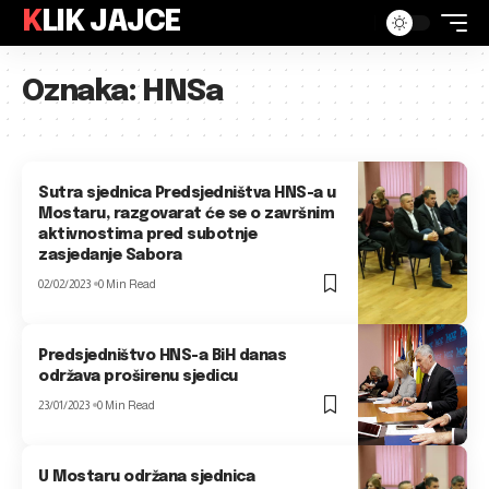
KLIK JAJCE
Oznaka:
HNSa
Sutra sjednica Predsjedništva HNS-a u
Mostaru, razgovarat će se o završnim
aktivnostima pred subotnje
zasjedanje Sabora
02/02/2023
0 Min Read
Predsjedništvo HNS-a BiH danas
održava proširenu sjedicu
23/01/2023
0 Min Read
U Mostaru održana sjednica