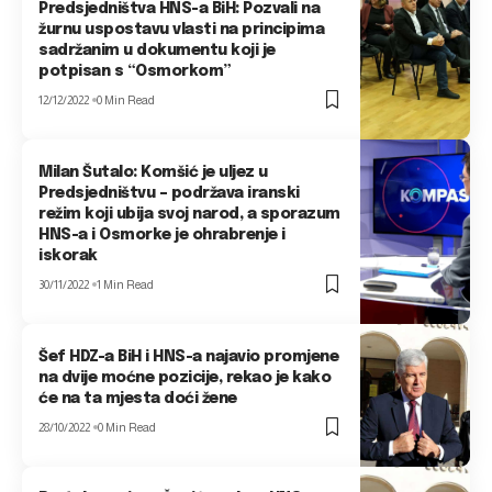
Predsjedništva HNS-a BiH: Pozvali na
žurnu uspostavu vlasti na principima
sadržanim u dokumentu koji je
potpisan s “Osmorkom”
12/12/2022
0 Min Read
Milan Šutalo: Komšić je uljez u
Predsjedništvu – podržava iranski
režim koji ubija svoj narod, a sporazum
HNS-a i Osmorke je ohrabrenje i
iskorak
30/11/2022
1 Min Read
Šef HDZ-a BiH i HNS-a najavio promjene
na dvije moćne pozicije, rekao je kako
će na ta mjesta doći žene
28/10/2022
0 Min Read