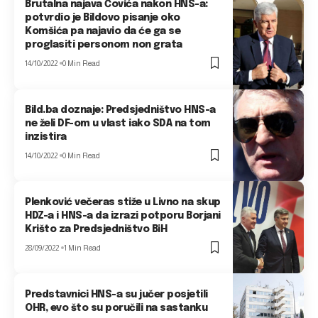
Brutalna najava Čovića nakon HNS-a:
potvrdio je Bildovo pisanje oko
Komšića pa najavio da će ga se
proglasiti personom non grata
14/10/2022
0 Min Read
Bild.ba doznaje: Predsjedništvo HNS-a
ne želi DF-om u vlast iako SDA na tom
inzistira
14/10/2022
0 Min Read
Plenković večeras stiže u Livno na skup
HDZ-a i HNS-a da izrazi potporu Borjani
Krišto za Predsjedništvo BiH
28/09/2022
1 Min Read
Predstavnici HNS-a su jučer posjetili
OHR, evo što su poručili na sastanku